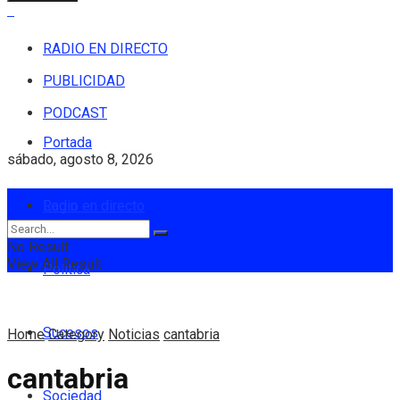
RADIO EN DIRECTO
PUBLICIDAD
PODCAST
Portada
sábado, agosto 8, 2026
Login
Radio en directo
No Result
View All Result
Política
Sucesos
Home
Category
Noticias
cantabria
cantabria
Sociedad