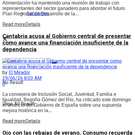
Alimentación ha mantenido una reunión de trabajo con
representantes del sector ganadero para abordar el futuro
Secciones
Plan Regional de Desarrollo de la...
Read more
Details
Cantabria acusa al Gobierno central de presentar
como avance una financiación insuficiente de la
dependencia
by
El Mirador
29/06/26 8:03 AM
No Result
0
La consejera de Inclusión Social, Juventud, Familia e
Igualdad, Begoña Gómez del Río, ha criticado este domingo
View All Result
el anuncio del Gobierno de España sobre una supuesta
mejora histórica en la...
Read more
Details
Ojo con las rebajas de verano, Consumo recuerda