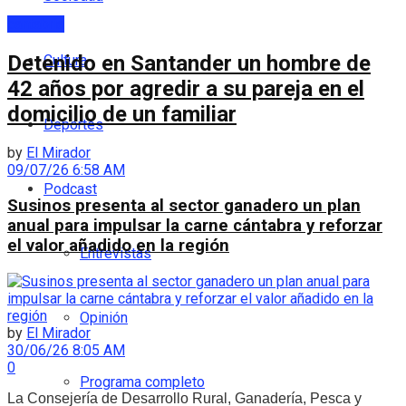
cantabria
Detenido en Santander un hombre de
Cultura
42 años por agredir a su pareja en el
domicilio de un familiar
Deportes
by
El Mirador
09/07/26 6:58 AM
Podcast
Susinos presenta al sector ganadero un plan
anual para impulsar la carne cántabra y reforzar
el valor añadido en la región
Entrevistas
Opinión
by
El Mirador
30/06/26 8:05 AM
0
Programa completo
La Consejería de Desarrollo Rural, Ganadería, Pesca y