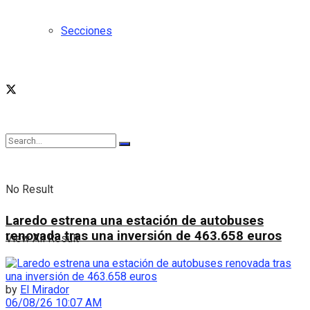
Secciones
No Result
Laredo estrena una estación de autobuses
renovada tras una inversión de 463.658 euros
View All Result
by
El Mirador
06/08/26 10:07 AM