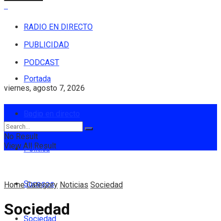
RADIO EN DIRECTO
PUBLICIDAD
PODCAST
Portada
viernes, agosto 7, 2026
Login
Radio en directo
No Result
View All Result
Política
Sucesos
Home
Category
Noticias
Sociedad
Sociedad
Sociedad