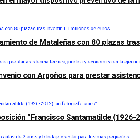
 el mayor dispositivo preventivo de la his
camiento de Mataleñas con 80 plazas tras 
nvenio con Argoños para prestar asistenci
posición “Francisco Santamatilde (1926-2