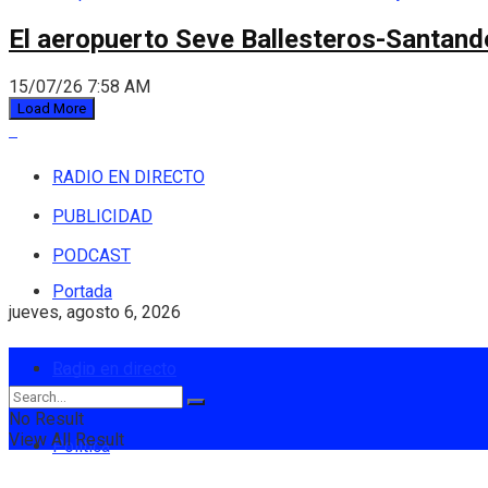
El aeropuerto Seve Ballesteros-Santande
15/07/26 7:58 AM
Load More
RADIO EN DIRECTO
PUBLICIDAD
PODCAST
Portada
jueves, agosto 6, 2026
Login
Radio en directo
No Result
View All Result
Política