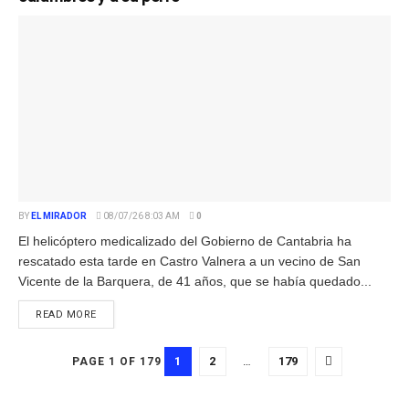
BY
EL MIRADOR
08/07/26 8:03 AM
0
El helicóptero medicalizado del Gobierno de Cantabria ha
rescatado esta tarde en Castro Valnera a un vecino de San
Vicente de la Barquera, de 41 años, que se había quedado...
READ MORE
1
2
…
179
PAGE 1 OF 179