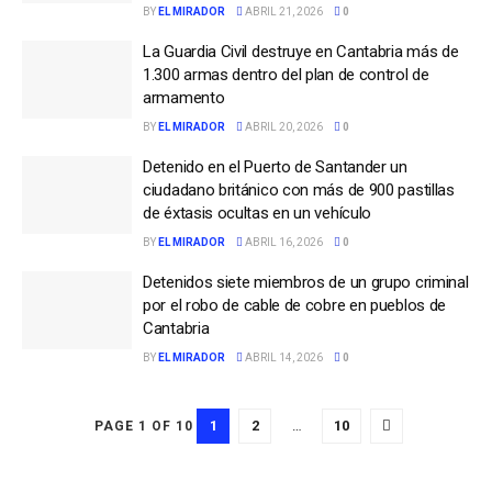
BY
EL MIRADOR
ABRIL 21, 2026
0
La Guardia Civil destruye en Cantabria más de
1.300 armas dentro del plan de control de
armamento
BY
EL MIRADOR
ABRIL 20, 2026
0
Detenido en el Puerto de Santander un
ciudadano británico con más de 900 pastillas
de éxtasis ocultas en un vehículo
BY
EL MIRADOR
ABRIL 16, 2026
0
Detenidos siete miembros de un grupo criminal
por el robo de cable de cobre en pueblos de
Cantabria
BY
EL MIRADOR
ABRIL 14, 2026
0
1
2
…
10
PAGE 1 OF 10