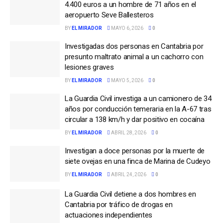
4.400 euros a un hombre de 71 años en el
aeropuerto Seve Ballesteros
BY
EL MIRADOR
MAYO 6, 2026
0
Investigadas dos personas en Cantabria por
presunto maltrato animal a un cachorro con
lesiones graves
BY
EL MIRADOR
MAYO 5, 2026
0
La Guardia Civil investiga a un camionero de 34
años por conducción temeraria en la A-67 tras
circular a 138 km/h y dar positivo en cocaína
BY
EL MIRADOR
ABRIL 28, 2026
0
Investigan a doce personas por la muerte de
siete ovejas en una finca de Marina de Cudeyo
BY
EL MIRADOR
ABRIL 24, 2026
0
La Guardia Civil detiene a dos hombres en
Cantabria por tráfico de drogas en
actuaciones independientes