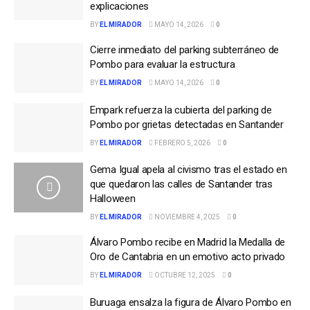
explicaciones
BY
EL MIRADOR
MAYO 14, 2026
0
Cierre inmediato del parking subterráneo de
Pombo para evaluar la estructura
BY
EL MIRADOR
MAYO 14, 2026
0
Empark refuerza la cubierta del parking de
Pombo por grietas detectadas en Santander
BY
EL MIRADOR
FEBRERO 5, 2026
0
Gema Igual apela al civismo tras el estado en
que quedaron las calles de Santander tras
Halloween
BY
EL MIRADOR
NOVIEMBRE 4, 2025
0
Álvaro Pombo recibe en Madrid la Medalla de
Oro de Cantabria en un emotivo acto privado
BY
EL MIRADOR
OCTUBRE 12, 2025
0
Buruaga ensalza la figura de Álvaro Pombo en