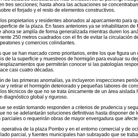
en tres secciones; hasta ahora las actuaciones se concentraban 
obre el forjado y el resto de elementos constructivos.
 a los propietarios y residentes abonados al aparcamiento para q
uperficie de la plaza. En fases anteriores ya se inhabilitaron d
 ahora se amplía de forma generalizada mientras duren los anál
ente 250 metros cuadrados con el fin de evitar la circulación d
 peatones y comercios colindantes.
s que se han marcado como prioritarios, entre los que figura un
is de la superficie y muestreos de hormigón para evaluar su de
splazamientos que permitirán conocer si las patologías respon
hace casi cuatro décadas.
ión de las primeras anomalías, ya incluyeron inspecciones periód
ar y retirar el hormigón deteriorado y pequeñas labores de cons
los técnicos de que no se trata únicamente de un área aislada ha
 diagnóstico global y riguroso.
que se están tomando responden a criterios de prudencia y segur
e no se adelantarán soluciones definitivas hasta disponer de l
 parciales o requerirán obras de mayor envergadura que afecten 
a operativa de la plaza Pombo y en el entorno comercial y de oc
llado parcial, y fuentes municipales han subrayado que se traba