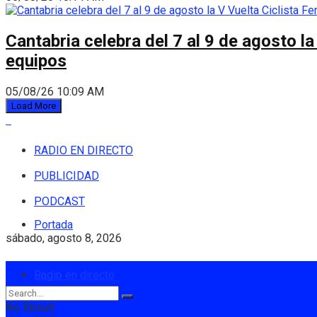
Cantabria celebra del 7 al 9 de agosto la
equipos
05/08/26 10:09 AM
Load More
RADIO EN DIRECTO
PUBLICIDAD
PODCAST
Portada
sábado, agosto 8, 2026
Login
Radio en directo
No Result