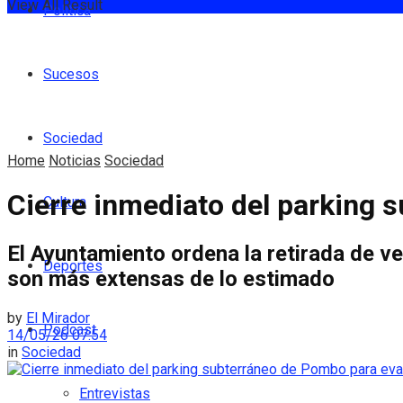
View All Result
Política
Sucesos
Sociedad
Home
Noticias
Sociedad
Cierre inmediato del parking 
Cultura
El Ayuntamiento ordena la retirada de ve
Deportes
son más extensas de lo estimado
by
El Mirador
Podcast
14/05/26 07:54
in
Sociedad
Entrevistas