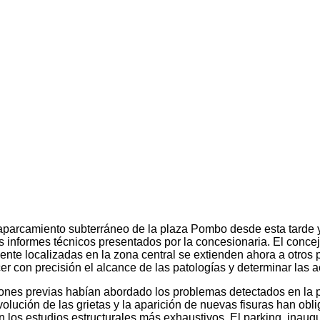
aparcamiento subterráneo de la plaza Pombo desde esta tarde y h
imos informes técnicos presentados por la concesionaria. El conc
nte localizadas en la zona central se extienden ahora a otros 
er con precisión el alcance de las patologías y determinar las 
ones previas habían abordado los problemas detectados en la p
evolución de las grietas y la aparición de nuevas fisuras han obli
gen los estudios estructurales más exhaustivos. El parking, inau