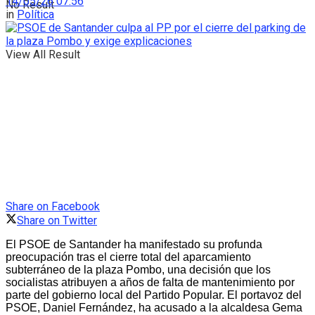
14/05/26 07:56
No Result
in
Política
View All Result
Share on Facebook
Share on Twitter
El PSOE de Santander ha manifestado su profunda
preocupación tras el cierre total del aparcamiento
subterráneo de la plaza Pombo, una decisión que los
socialistas atribuyen a años de falta de mantenimiento por
parte del gobierno local del Partido Popular. El portavoz del
PSOE, Daniel Fernández, ha acusado a la alcaldesa Gema