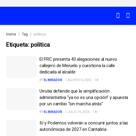
Home
Tag
politica
Etiqueta:
politica
El PRC presenta 43 alegaciones al nuevo
callejero de Meruelo y cuestiona la calle
dedicada al alcalde
BY
EL MIRADOR
AGOSTO 6, 2026
0
Urrutia defiende que la simplificación
administrativa “ya no es una opción” y apuesta
por un cambio “sin marcha atrás”
BY
EL MIRADOR
JULIO 14, 2026
0
IU y Podemos volverán a concurrir juntos a las
autonómicas de 2027 en Cantabria