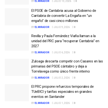
BY
EL MIRADOR
JULIO 13, 2026
0
El PSOE de Cantabria acusa al Gobierno de
Cantabria de convertir La Engaña en “un
engaño” de casi cinco millones
BY
EL MIRADOR
JULIO 9, 2026
0
Revilla y Paula Fernández Viaña llaman a la
unidad del PRC para “recuperar Cantabria” en
2027
BY
EL MIRADOR
JULIO 6, 2026
0
Zuloaga descarta competir con Casares en las
primarias del PSOE cántabro y deja a
Torrelavega como único frente interno
BY
EL MIRADOR
JULIO 2, 2026
0
El PRC propone refuerzos temporales de
TUeBICI y tarifas especiales en grandes
eventos en Santander
BY
EL MIRADOR
JULIO 1, 2026
0