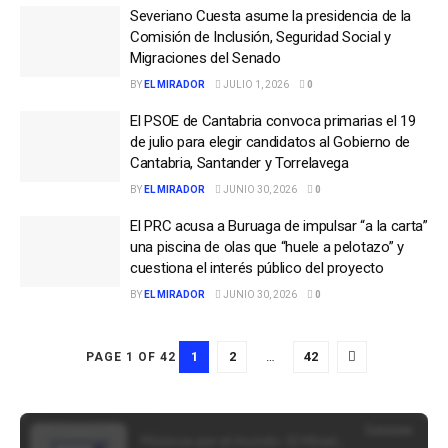
Severiano Cuesta asume la presidencia de la
Comisión de Inclusión, Seguridad Social y
Migraciones del Senado
BY
EL MIRADOR
JULIO 1, 2026
0
El PSOE de Cantabria convoca primarias el 19
de julio para elegir candidatos al Gobierno de
Cantabria, Santander y Torrelavega
BY
EL MIRADOR
JUNIO 30, 2026
0
El PRC acusa a Buruaga de impulsar “a la carta”
una piscina de olas que “huele a pelotazo” y
cuestiona el interés público del proyecto
BY
EL MIRADOR
JUNIO 30, 2026
0
1
2
…
42
PAGE 1 OF 42