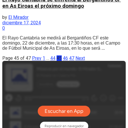
en As Eiroas el próximo domingo
by
El Mirador
diciembre 17, 2024
0
El Rayo Cantabria se medirá al Bergantiños CF este
domingo, 22 de diciembre, a las 17:30 horas, en el Campo
de Fútbol Municipal de As Eiroas, en lo que será ...
Page 45 of 47
Prev
1
…
44
45
46
47
Next