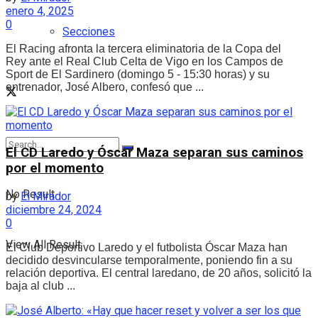
enero 4, 2025
0
Secciones
El Racing afronta la tercera eliminatoria de la Copa del
Rey ante el Real Club Celta de Vigo en los Campos de
Sport de El Sardinero (domingo 5 - 15:30 horas) y su
entrenador, José Albero, confesó que ...
El CD Laredo y Óscar Maza separan sus caminos
por el momento
No Result
by
El Mirador
diciembre 24, 2024
0
View All Result
El Club Deportivo Laredo y el futbolista Óscar Maza han
decidido desvincularse temporalmente, poniendo fin a su
relación deportiva. El central laredano, de 20 años, solicitó la
baja al club ...