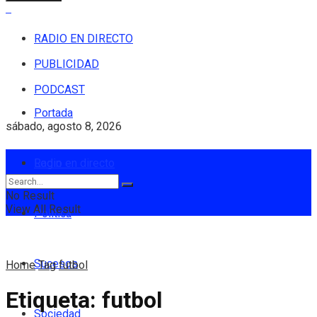
RADIO EN DIRECTO
PUBLICIDAD
PODCAST
Portada
sábado, agosto 8, 2026
Login
Radio en directo
No Result
View All Result
Política
Sucesos
Home
Tag
futbol
Etiqueta:
futbol
Sociedad