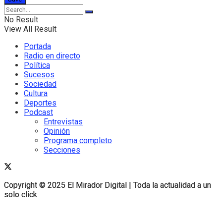
No Result
View All Result
Portada
Radio en directo
Política
Sucesos
Sociedad
Cultura
Deportes
Podcast
Entrevistas
Opinión
Programa completo
Secciones
Copyright © 2025 El Mirador Digital | Toda la actualidad a un
Copyright © 2025 El Mirador Digital | Toda la actualidad a un
solo click
solo click