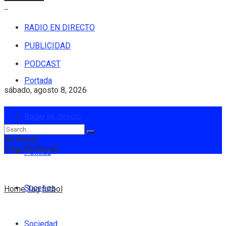
RADIO EN DIRECTO
PUBLICIDAD
PODCAST
Portada
sábado, agosto 8, 2026
Login
Radio en directo
No Result
View All Result
Política
Sucesos
Home
Tag
futbol
Sociedad