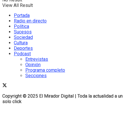
View All Result
Portada
Radio en directo
Política
Sucesos
Sociedad
Cultura
Deportes
Podcast
Entrevistas
Opinión
Programa completo
Secciones
Copyright © 2025 El Mirador Digital | Toda la actualidad a un
Copyright © 2025 El Mirador Digital | Toda la actualidad a un
solo click
solo click