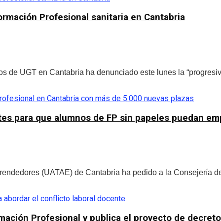
ormación Profesional sanitaria en Cantabria
s de UGT en Cantabria ha denunciado este lunes la “progresiva 
tes para que alumnos de FP sin papeles puedan em
endedores (UATAE) de Cantabria ha pedido a la Consejería d
mación Profesional y publica el proyecto de decreto