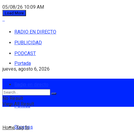
05/08/26 10:09 AM
Load More
RADIO EN DIRECTO
PUBLICIDAD
PODCAST
Portada
jueves, agosto 6, 2026
Login
Radio en directo
No Result
View All Result
Política
Sucesos
Home
Tag
fp