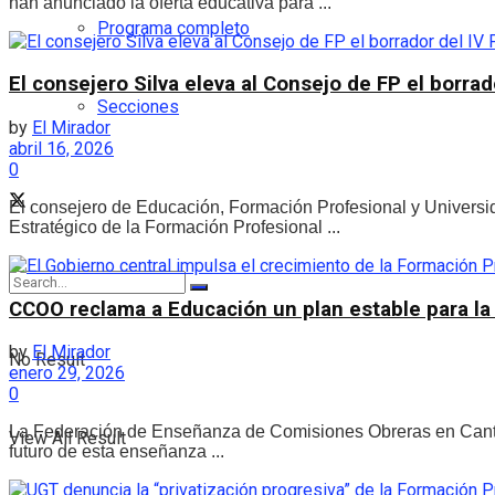
han anunciado la oferta educativa para ...
Programa completo
El consejero Silva eleva al Consejo de FP el borra
Secciones
by
El Mirador
abril 16, 2026
0
El consejero de Educación, Formación Profesional y Universid
Estratégico de la Formación Profesional ...
CCOO reclama a Educación un plan estable para la
by
El Mirador
No Result
enero 29, 2026
0
La Federación de Enseñanza de Comisiones Obreras en Cantabr
View All Result
futuro de esta enseñanza ...