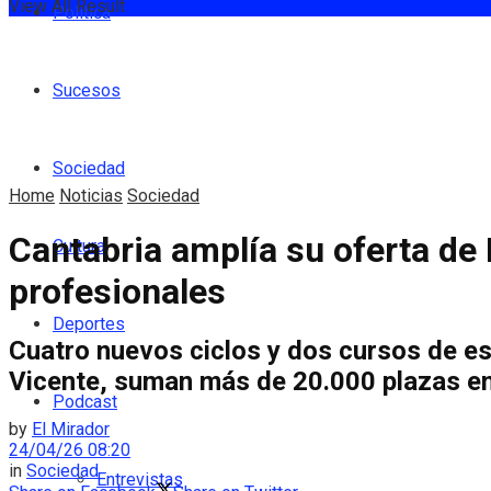
View All Result
Política
Sucesos
Sociedad
Home
Noticias
Sociedad
Cantabria amplía su oferta de 
Cultura
profesionales
Deportes
Cuatro nuevos ciclos y dos cursos de es
Vicente, suman más de 20.000 plazas en
Podcast
by
El Mirador
24/04/26 08:20
in
Sociedad
Entrevistas