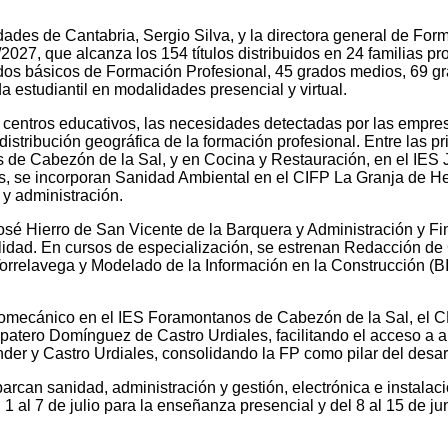
ades de Cantabria, Sergio Silva, y la directora general de Fo
2027, que alcanza los 154 títulos distribuidos en 24 familias pr
rados básicos de Formación Profesional, 45 grados medios, 69 g
 estudiantil en modalidades presencial y virtual.
 centros educativos, las necesidades detectadas por las empresas
la distribución geográfica de la formación profesional. Entre la
nos de Cabezón de la Sal, y en Cocina y Restauración, en el I
ios, se incorporan Sanidad Ambiental en el CIFP La Granja de H
y administración.
sé Hierro de San Vicente de la Barquera y Administración y F
bilidad. En cursos de especialización, se estrenan Redacción d
rrelavega y Modelado de la Información en la Construcción (B
romecánico en el IES Foramontanos de Cabezón de la Sal, el 
patero Domínguez de Castro Urdiales, facilitando el acceso a a
der y Castro Urdiales, consolidando la FP como pilar del desar
rcan sanidad, administración y gestión, electrónica e instalacion
1 al 7 de julio para la enseñanza presencial y del 8 al 15 de jun