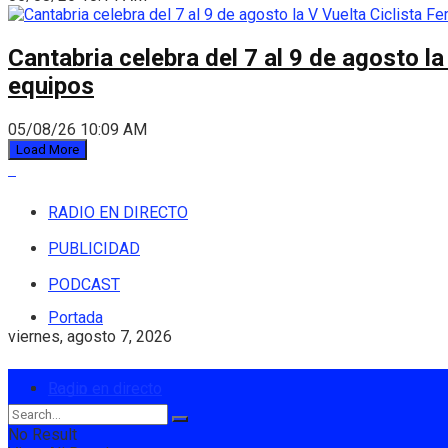
Cantabria celebra del 7 al 9 de agosto la
equipos
05/08/26 10:09 AM
Load More
RADIO EN DIRECTO
PUBLICIDAD
PODCAST
Portada
viernes, agosto 7, 2026
Login
Radio en directo
No Result