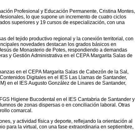
rmación Profesional y Educación Permanente, Cristina Montes,
ofesionales, lo que supone un incremento de cuatro ciclos
rados superiores y 19 cursos de especialización, con una
 del tejido productivo regional y la conexión territorial, con
s principales novedades destacan los grados básicos en
ES Jesús de Monasterio de Potes, respondiendo a demandas
eras y Gestión Administrativa en el CEPA Margarita Salas de
inanzas en el CEPA Margarita Salas de Cabezón de la Sal,
e Contenidos Digitales en el IES Las Llamas de Santander,
IM) en el IES Augusto González de Linares de Santander,
CFGS Higiene Bucodental en el IES Cantabria de Santander y
lumnos de zonas dispersas o en conciliación laboral. Otras
rollo comarcal.
es, y actividad física y deporte, reflejando la orientación al
io para la virtual, con una fase extraordinaria en septiembre,