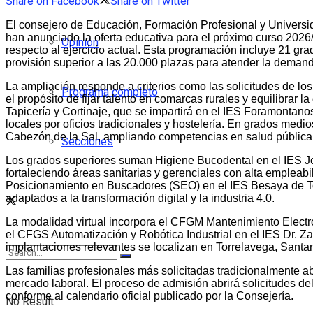
Share on Facebook
Share on Twitter
El consejero de Educación, Formación Profesional y Universid
han anunciado la oferta educativa para el próximo curso 2026/
Opinión
respecto al ejercicio actual. Esta programación incluye 21 g
provisión superior a las 20.000 plazas para atender la demanda
La ampliación responde a criterios como las solicitudes de los
Programa completo
el propósito de fijar talento en comarcas rurales y equilibrar 
Tapicería y Cortinaje, que se impartirá en el IES Foramonta
locales por oficios tradicionales y hostelería. En grados med
Cabezón de la Sal, ampliando competencias en salud pública 
Secciones
Los grados superiores suman Higiene Bucodental en el IES Jo
fortaleciendo áreas sanitarias y gerenciales con alta emplea
Posicionamiento en Buscadores (SEO) en el IES Besaya de To
adaptados a la transformación digital y la industria 4.0.
La modalidad virtual incorpora el CFGM Mantenimiento Elect
el CFGS Automatización y Robótica Industrial en el IES Dr. Za
implantaciones relevantes se localizan en Torrelavega, Santan
Las familias profesionales más solicitadas tradicionalmente aba
mercado laboral. El proceso de admisión abrirá solicitudes del 
conforme al calendario oficial publicado por la Consejería.
No Result