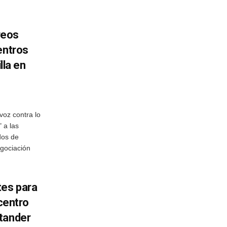
reos
entros
lla en
voz contra lo
 a las
dos de
egociación
es para
 centro
tander