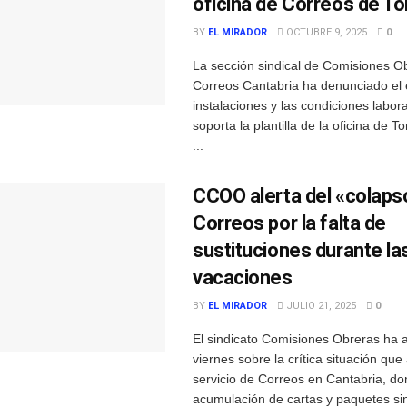
oficina de Correos de To
BY
EL MIRADOR
OCTUBRE 9, 2025
0
La sección sindical de Comisiones O
Correos Cantabria ha denunciado el 
instalaciones y las condiciones labor
soporta la plantilla de la oficina de T
...
CCOO alerta del «colaps
Correos por la falta de
sustituciones durante la
vacaciones
BY
EL MIRADOR
JULIO 21, 2025
0
El sindicato Comisiones Obreras ha a
viernes sobre la crítica situación que 
servicio de Correos en Cantabria, do
acumulación de cartas y paquetes sin