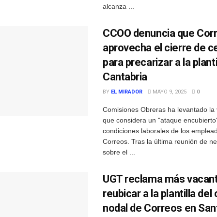
alcanza ...
CCOO denuncia que Cor
aprovecha el cierre de c
para precarizar a la planti
Cantabria
BY
EL MIRADOR
MAYO 9, 2025
0
Comisiones Obreras ha levantado la 
que considera un "ataque encubierto"
condiciones laborales de los emplea
Correos. Tras la última reunión de n
sobre el ...
UGT reclama más vacant
reubicar a la plantilla del
nodal de Correos en San