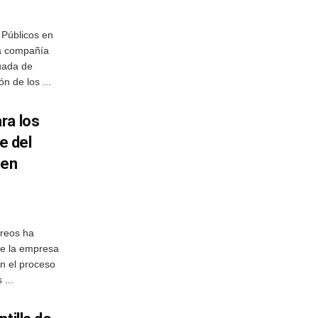
 Públicos en
la compañía
uada de
n de los ...
ra los
e del
 en
reos ha
de la empresa
en el proceso
 ...