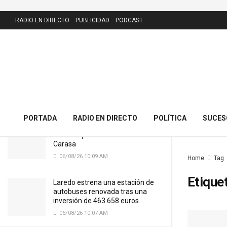
LATEST
RADIO EN DIRECTO
PUBLICIDAD
PODCAST
El PRC presenta 43 alegaciones al
nuevo callejero de Meruelo y
cuestiona la calle dedicada al alcalde
06/08/26 10:11 AM
PORTADA
RADIO EN DIRECTO
POLÍTICA
SUCES
Cantabria licitará por 7,13 millones
el nuevo puente del Cristo de
Carasa
06/08/26 10:09 AM
Home
Tag
Etique
Laredo estrena una estación de
autobuses renovada tras una
inversión de 463.658 euros
06/08/26 10:07 AM