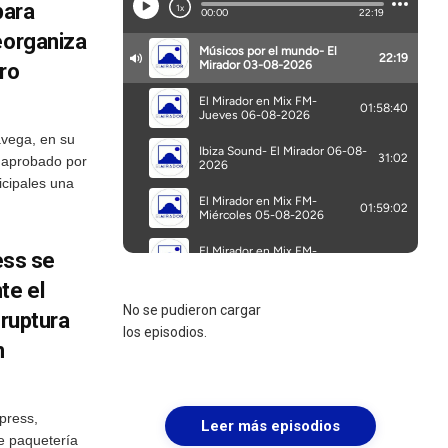
para
eorganiza
ro
avega, en su
a aprobado por
cipales una
ress se
te el
No se pudieron cargar
 ruptura
los episodios.
n
press,
Leer más episodios
e paquetería