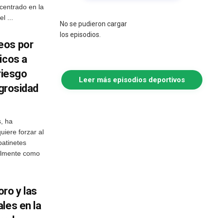
centrado en la
l ...
No se pudieron cargar
los episodios.
eos por
icos a
riesgo
Leer más episodios deportivos
igrosidad
, ha
iere forzar al
patinetes
galmente como
ro y las
les en la