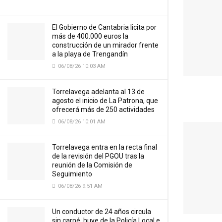
El Gobierno de Cantabria licita por
más de 400.000 euros la
construcción de un mirador frente
a la playa de Trengandín
06/08/26 10:03 AM
Torrelavega adelanta al 13 de
agosto el inicio de La Patrona, que
ofrecerá más de 250 actividades
06/08/26 10:01 AM
Torrelavega entra en la recta final
de la revisión del PGOU tras la
reunión de la Comisión de
Seguimiento
06/08/26 9:51 AM
Un conductor de 24 años circula
sin carné, huye de la Policía Local e