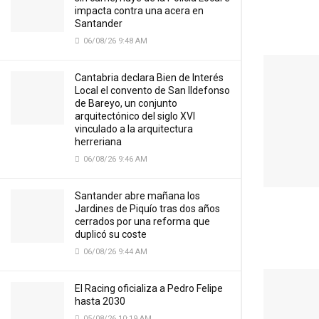
impacta contra una acera en
Santander
06/08/26 9:48 AM
Cantabria declara Bien de Interés
Local el convento de San Ildefonso
de Bareyo, un conjunto
arquitectónico del siglo XVI
vinculado a la arquitectura
herreriana
06/08/26 9:46 AM
Santander abre mañana los
Jardines de Piquío tras dos años
cerrados por una reforma que
duplicó su coste
06/08/26 9:44 AM
El Racing oficializa a Pedro Felipe
hasta 2030
05/08/26 10:19 AM