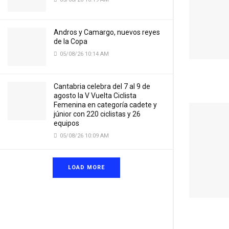
Andros y Camargo, nuevos reyes
de la Copa
05/08/26 10:14 AM
Cantabria celebra del 7 al 9 de
agosto la V Vuelta Ciclista
Femenina en categoría cadete y
júnior con 220 ciclistas y 26
equipos
05/08/26 10:09 AM
LOAD MORE