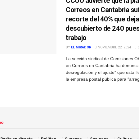
CCOO advierte que la plan
Correos en Cantabria su
recorte del 40% que deja
descubierto de 240 pue
trabajo
BY
EL MIRADOR
NOVIEMBRE 22, 2024
La sección sindical de Comisiones 
en Correos en Cantabria ha denuncia
desregulación y el ajuste” que está l
la empresa postal pública para “arregl
io
Radio en directo
Política
Sucesos
Sociedad
Cultura