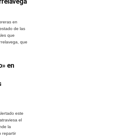
rrelavega
breras en
estado de las
ales que
orrelavega, que
o» en
s
lertado este
atraviesa el
nde la
 repartir