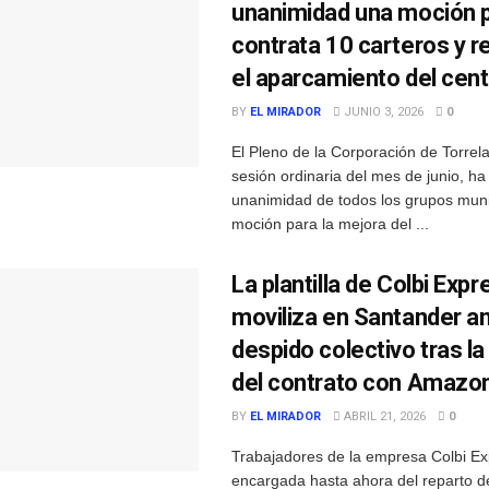
unanimidad una moción 
contrata 10 carteros y r
el aparcamiento del cent
BY
EL MIRADOR
JUNIO 3, 2026
0
El Pleno de la Corporación de Torrel
sesión ordinaria del mes de junio, h
unanimidad de todos los grupos muni
moción para la mejora del ...
La plantilla de Colbi Exp
moviliza en Santander an
despido colectivo tras la
del contrato con Amazo
BY
EL MIRADOR
ABRIL 21, 2026
0
Trabajadores de la empresa Colbi Ex
encargada hasta ahora del reparto d