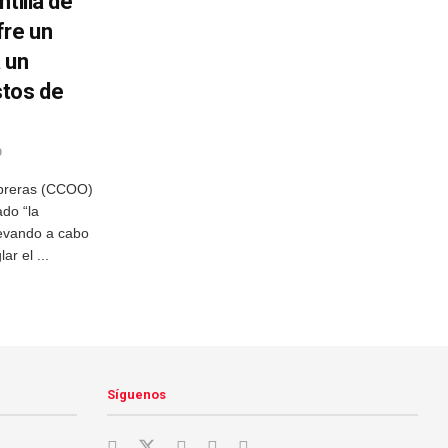
tilla de
fre un
 un
stos de
0
Obreras (CCOO)
do “la
levando a cabo
ar el ...
Síguenos