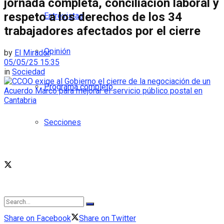
jornada completa, conciliación laboral y
respeto a los derechos de los 34
Entrevistas
trabajadores afectados por el cierre
Opinión
by
El Mirador
05/05/25 15:35
in
Sociedad
Programa completo
Secciones
Share on Facebook
Share on Twitter