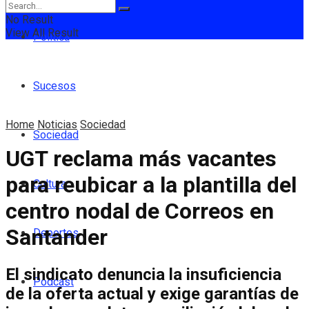
No Result
View All Result
Política
Sucesos
Home
Noticias
Sociedad
Sociedad
UGT reclama más vacantes
para reubicar a la plantilla del
Cultura
centro nodal de Correos en
Santander
Deportes
El sindicato denuncia la insuficiencia
Podcast
de la oferta actual y exige garantías de