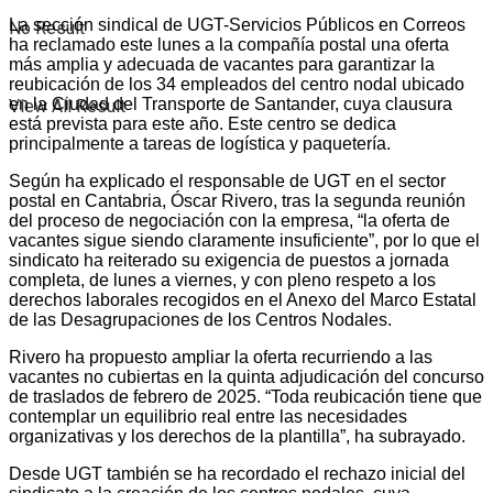
La sección sindical de UGT-Servicios Públicos en Correos
No Result
ha reclamado este lunes a la compañía postal una oferta
más amplia y adecuada de vacantes para garantizar la
reubicación de los 34 empleados del centro nodal ubicado
en la Ciudad del Transporte de Santander, cuya clausura
View All Result
está prevista para este año. Este centro se dedica
principalmente a tareas de logística y paquetería.
Según ha explicado el responsable de UGT en el sector
postal en Cantabria, Óscar Rivero, tras la segunda reunión
del proceso de negociación con la empresa, “la oferta de
vacantes sigue siendo claramente insuficiente”, por lo que el
sindicato ha reiterado su exigencia de puestos a jornada
completa, de lunes a viernes, y con pleno respeto a los
derechos laborales recogidos en el Anexo del Marco Estatal
de las Desagrupaciones de los Centros Nodales.
Rivero ha propuesto ampliar la oferta recurriendo a las
vacantes no cubiertas en la quinta adjudicación del concurso
de traslados de febrero de 2025. “Toda reubicación tiene que
contemplar un equilibrio real entre las necesidades
organizativas y los derechos de la plantilla”, ha subrayado.
Desde UGT también se ha recordado el rechazo inicial del