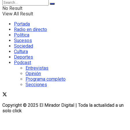
No Result
View All Result
Portada
Radio en directo
Política
Sucesos
Sociedad
Cultura
Deportes
Podcast
Entrevistas
Opinión
Programa completo
Secciones
Copyright © 2025 El Mirador Digital | Toda la actualidad a un
Copyright © 2025 El Mirador Digital | Toda la actualidad a un
solo click
solo click