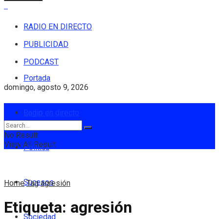
RADIO EN DIRECTO
PUBLICIDAD
PODCAST
Portada
domingo, agosto 9, 2026
Login
Radio en directo
No Result
View All Result
Política
Sucesos
Home
Tag
agresión
Etiqueta:
agresión
Sociedad