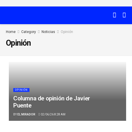
Home
Category
Noticias
Opinión
Opinión
OPINIÓN
Columna de opinión de Javier
Puente
BY
EL MIRADOR
02/06/26 8:28 AM