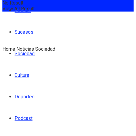
No Result
View All Result
Política
Sucesos
Home
Noticias
Sociedad
Sociedad
Cultura
Deportes
Podcast