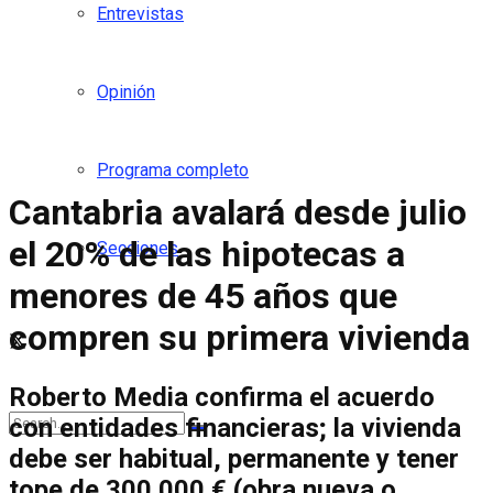
Entrevistas
Opinión
Programa completo
Cantabria avalará desde julio
el 20% de las hipotecas a
Secciones
menores de 45 años que
compren su primera vivienda
Roberto Media confirma el acuerdo
con entidades financieras; la vivienda
debe ser habitual, permanente y tener
tope de 300.000 € (obra nueva o