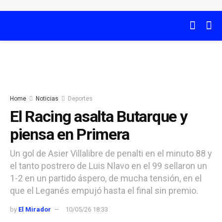
Home
Noticias
Deportes
El Racing asalta Butarque y
piensa en Primera
Un gol de Asier Villalibre de penalti en el minuto 88 y
el tanto postrero de Luis Nlavo en el 99 sellaron un
1-2 en un partido áspero, de mucha tensión, en el
que el Leganés empujó hasta el final sin premio.
by
El Mirador
10/05/26 18:33