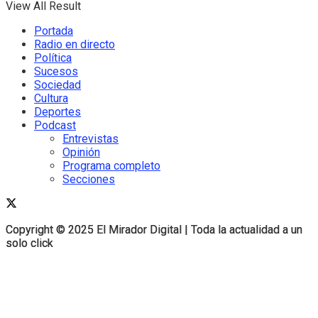
View All Result
Portada
Radio en directo
Política
Sucesos
Sociedad
Cultura
Deportes
Podcast
Entrevistas
Opinión
Programa completo
Secciones
Copyright © 2025 El Mirador Digital | Toda la actualidad a un
Copyright © 2025 El Mirador Digital | Toda la actualidad a un
solo click
solo click