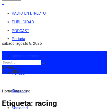
RADIO EN DIRECTO
PUBLICIDAD
PODCAST
Portada
sábado, agosto 8, 2026
Login
Radio en directo
No Result
View All Result
Política
Sucesos
Home
Tag
racing
Etiqueta:
racing
Sociedad