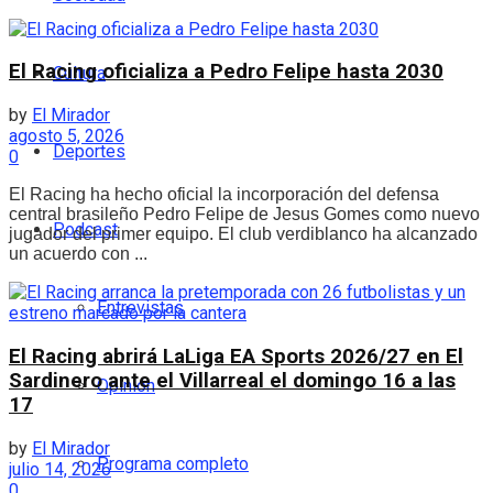
El Racing oficializa a Pedro Felipe hasta 2030
Cultura
by
El Mirador
agosto 5, 2026
Deportes
0
El Racing ha hecho oficial la incorporación del defensa
central brasileño Pedro Felipe de Jesus Gomes como nuevo
Podcast
jugador del primer equipo. El club verdiblanco ha alcanzado
un acuerdo con ...
Entrevistas
El Racing abrirá LaLiga EA Sports 2026/27 en El
Sardinero ante el Villarreal el domingo 16 a las
Opinión
17
by
El Mirador
Programa completo
julio 14, 2026
0