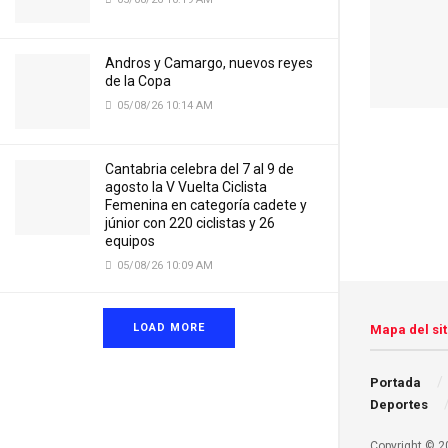
Andros y Camargo, nuevos reyes
de la Copa
05/08/26 10:14 AM
Cantabria celebra del 7 al 9 de
agosto la V Vuelta Ciclista
Femenina en categoría cadete y
júnior con 220 ciclistas y 26
equipos
05/08/26 10:09 AM
LOAD MORE
Mapa del sit
Portada
Deportes
Copyright © 20