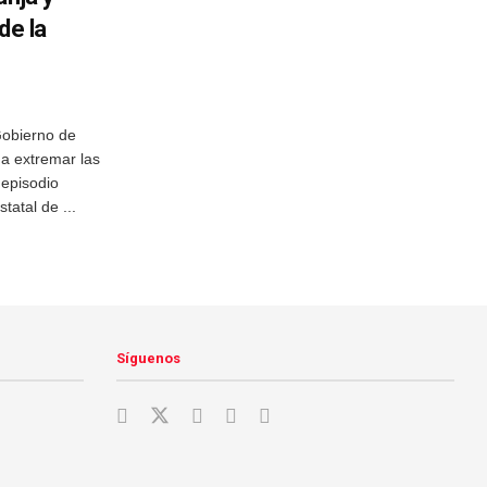
de la
Gobierno de
 a extremar las
 episodio
atal de ...
Síguenos