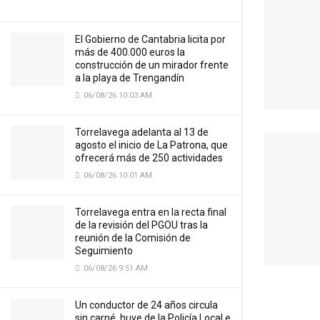
El Gobierno de Cantabria licita por
más de 400.000 euros la
construcción de un mirador frente
a la playa de Trengandín
06/08/26 10:03 AM
Torrelavega adelanta al 13 de
agosto el inicio de La Patrona, que
ofrecerá más de 250 actividades
06/08/26 10:01 AM
Torrelavega entra en la recta final
de la revisión del PGOU tras la
reunión de la Comisión de
Seguimiento
06/08/26 9:51 AM
Un conductor de 24 años circula
sin carné, huye de la Policía Local e