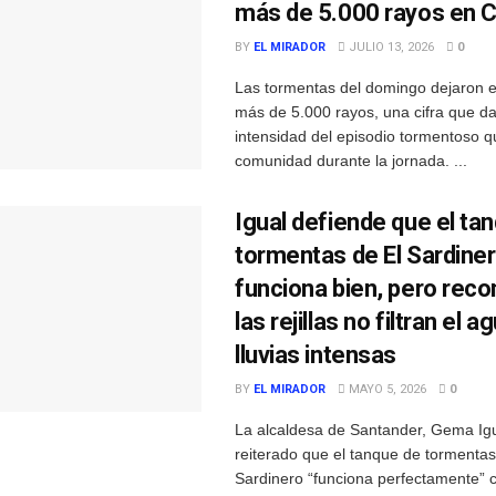
más de 5.000 rayos en C
BY
EL MIRADOR
JULIO 13, 2026
0
Las tormentas del domingo dejaron 
más de 5.000 rayos, una cifra que da
intensidad del episodio tormentoso q
comunidad durante la jornada. ...
Igual defiende que el ta
tormentas de El Sardine
funciona bien, pero rec
las rejillas no filtran el a
lluvias intensas
BY
EL MIRADOR
MAYO 5, 2026
0
La alcaldesa de Santander, Gema Igu
reiterado que el tanque de tormentas
Sardinero “funciona perfectamente”