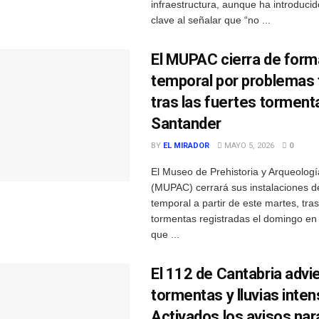
infraestructura, aunque ha introduci
clave al señalar que “no ...
El MUPAC cierra de form
temporal por problemas 
tras las fuertes torment
Santander
BY
EL MIRADOR
MAYO 5, 2026
0
El Museo de Prehistoria y Arqueolog
(MUPAC) cerrará sus instalaciones 
temporal a partir de este martes, tras
tormentas registradas el domingo en
que ...
El 112 de Cantabria advi
tormentas y lluvias inten
Activados los avisos nar