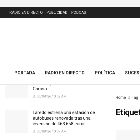
LATEST
RADIO EN DIRECTO
PUBLICIDAD
PODCAST
El PRC presenta 43 alegaciones al
nuevo callejero de Meruelo y
cuestiona la calle dedicada al alcalde
06/08/26 10:11 AM
PORTADA
RADIO EN DIRECTO
POLÍTICA
SUCES
Cantabria licitará por 7,13 millones
el nuevo puente del Cristo de
Carasa
06/08/26 10:09 AM
Home
Tag
Etique
Laredo estrena una estación de
autobuses renovada tras una
inversión de 463.658 euros
06/08/26 10:07 AM