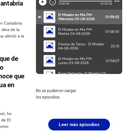
antabria
en Cantabria
 idea de la
ue afectó a la
nque de
ro
onoce que
gua en
No se pudieron cargar
los episodios.
al, ha
 de El
Leer más episodios
 como