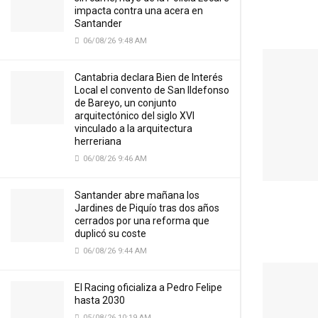
impacta contra una acera en
Santander
06/08/26 9:48 AM
Cantabria declara Bien de Interés
Local el convento de San Ildefonso
de Bareyo, un conjunto
arquitectónico del siglo XVI
vinculado a la arquitectura
herreriana
06/08/26 9:46 AM
Santander abre mañana los
Jardines de Piquío tras dos años
cerrados por una reforma que
duplicó su coste
06/08/26 9:44 AM
El Racing oficializa a Pedro Felipe
hasta 2030
05/08/26 10:19 AM