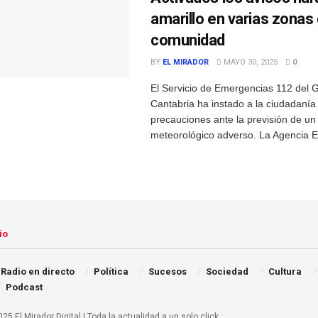
amarillo en varias zonas 
comunidad
BY
EL MIRADOR
MAYO 30, 2025
0
El Servicio de Emergencias 112 del 
Cantabria ha instado a la ciudadanía
precauciones ante la previsión de un
meteorológico adverso. La Agencia Est
io
Radio en directo
Política
Sucesos
Sociedad
Cultura
Podcast
25 El Mirador Digital | Toda la actualidad a un solo click