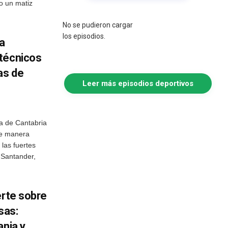
do un matiz
No se pudieron cargar
los episodios.
a
técnicos
as de
Leer más episodios deportivos
ía de Cantabria
de manera
 las fuertes
 Santander,
erte sobre
sas:
anja y