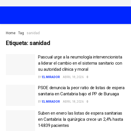
Home
Tag
sanidad
Etiqueta:
sanidad
Pascual urge a la neumología intervencionista
a liderar el cambio en el sistema sanitario con
su autoridad clínica y moral
BY
EL MIRADOR
ABRIL 18, 2026
0
PSOE denuncia la peor ratio de listas de espera
sanitaria en Cantabria bajo el PP de Buruaga
BY
EL MIRADOR
ABRIL 18, 2026
0
Suben en enero las listas de espera sanitarias
en Cantabria: la quirúrgica crece un 2,4% hasta
14.839 pacientes