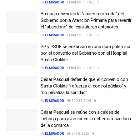
BY
EL MIRADOR
FEBRERO 13, 2026
0
Buruaga reivindica la “apuesta rotunda” del
Gobierno por la Atención Primaria para revertir
el “abandono” de legislaturas anteriores
BY
EL MIRADOR
FEBRERO 13, 2026
0
PP y PSOE se enzarzan en una dura polémica
por el convenio del Gobierno con el Hospital
Santa Clotilde
BY
EL MIRADOR
FEBRERO 12, 2026
0
César Pascual defiende que el convenio con
Santa Clotilde “refuerza el control público” y
“no privatiza la sanidad”
BY
EL MIRADOR
ENERO 30, 2026
0
César Pascual se reúne con alcaldes de
Liébana para avanzar en la cobertura sanitaria
de la comarca
BY
EL MIRADOR
ENERO 8, 2026
0