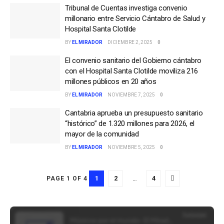
Tribunal de Cuentas investiga convenio
millonario entre Servicio Cántabro de Salud y
Hospital Santa Clotilde
BY
EL MIRADOR
DICIEMBRE 2, 2025
0
El convenio sanitario del Gobierno cántabro
con el Hospital Santa Clotilde moviliza 216
millones públicos en 20 años
BY
EL MIRADOR
NOVIEMBRE 7, 2025
0
Cantabria aprueba un presupuesto sanitario
“histórico” de 1.320 millones para 2026, el
mayor de la comunidad
BY
EL MIRADOR
NOVIEMBRE 5, 2025
0
1
2
…
4
PAGE 1 OF 4