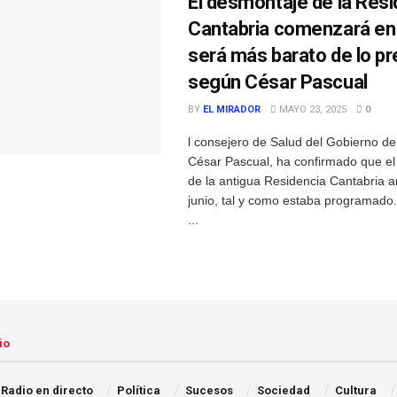
El desmontaje de la Resi
Cantabria comenzará en 
será más barato de lo pr
según César Pascual
BY
EL MIRADOR
MAYO 23, 2025
0
l consejero de Salud del Gobierno de
César Pascual, ha confirmado que e
de la antigua Residencia Cantabria a
junio, tal y como estaba programado.
...
io
Radio en directo
Política
Sucesos
Sociedad
Cultura