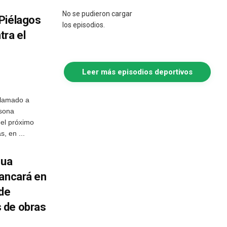
No se pudieron cargar
Piélagos
los episodios.
tra el
Leer más episodios deportivos
llamado a
rsona
 el próximo
, en ...
gua
rancará en
 de
 de obras