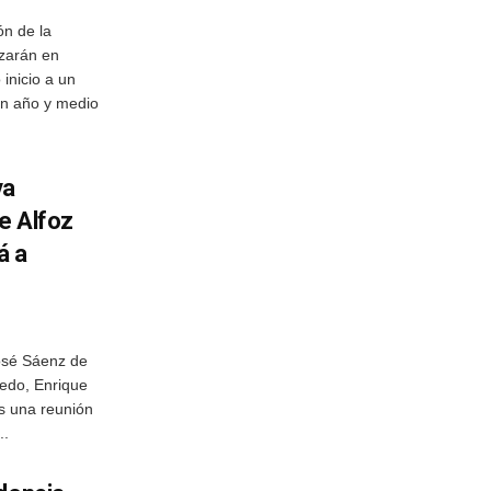
ón de la
zarán en
inicio a un
un año y medio
va
e Alfoz
á a
osé Sáenz de
redo, Enrique
s una reunión
..