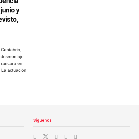
dencia
junio y
evisto,
 Cantabria,
l desmontaje
rrancará en
 La actuación,
Síguenos