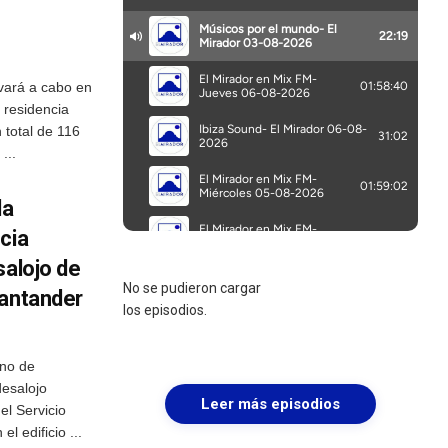
evará a cabo en
 residencia
 total de 116
...
la
cia
salojo de
No se pudieron cargar
Santander
los episodios.
rno de
desalojo
Leer más episodios
el Servicio
l edificio ...