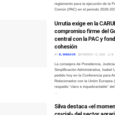
reglamento para la ejecución de la Po
Común (PAC) en el periodo 2028-2034
Urrutia exige en la CARU
compromiso firme del G
central con la PAC y fon
cohesión
BY
EL MIRADOR
FEBRERO 12, 2026
0
La consejera de Presidencia, Justici
Simplificación Administrativa, Isabel U
pedido hoy en la Conferencia para A
Relacionados con la Unión Europea
respaldo “claro e inquebrantable” de
...
Silva destaca «el mome
crucial» del sector agrar