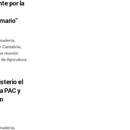
te por la
imario”
anadería,
e Cantabria,
na reunión
 de Agricultura
sterio el
la PAC y
ón
anadería,