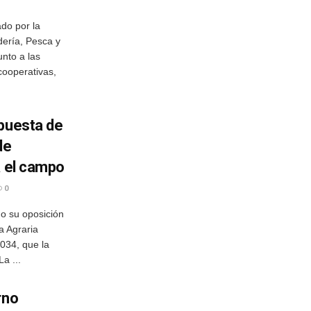
do por la
dería, Pesca y
unto a las
cooperativas,
opuesta de
de
a el campo
0
o su oposición
ca Agraria
034, que la
a ...
rno