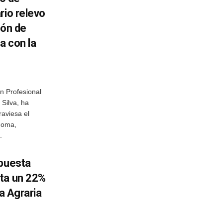
rio relevo
ión de
a con la
n Profesional
 Silva, ha
aviesa el
noma,
.
opuesta
ta un 22%
ca Agraria