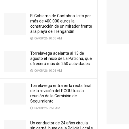
El Gobierno de Cantabria licita por
más de 400.000 euros la
construcción de un mirador frente
a la playa de Trengandín
06/08/26 10:03 AM
Torrelavega adelanta al 13 de
agosto el inicio de La Patrona, que
ofrecerá más de 250 actividades
06/08/26 10:01 AM
Torrelavega entra en la recta final
de la revisión del PGOU tras la
reunión de la Comisión de
Seguimiento
06/08/26 9:51 AM
Un conductor de 24 años circula
sin carné, huye de la Policía Local e