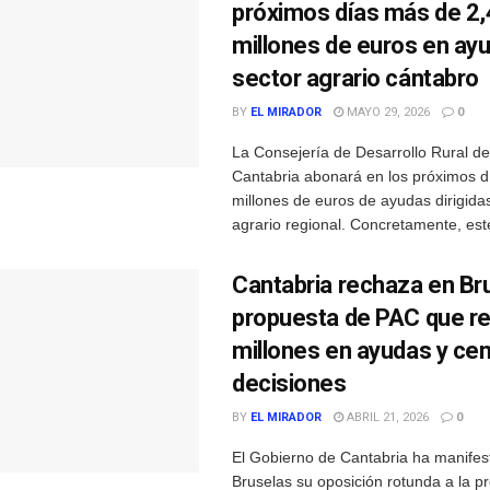
próximos días más de 2,
millones de euros en ayu
sector agrario cántabro
BY
EL MIRADOR
MAYO 29, 2026
0
La Consejería de Desarrollo Rural d
Cantabria abonará en los próximos d
millones de euros de ayudas dirigidas
agrario regional. Concretamente, este
Cantabria rechaza en Bru
propuesta de PAC que r
millones en ayudas y cen
decisiones
BY
EL MIRADOR
ABRIL 21, 2026
0
El Gobierno de Cantabria ha manifes
Bruselas su oposición rotunda a la p