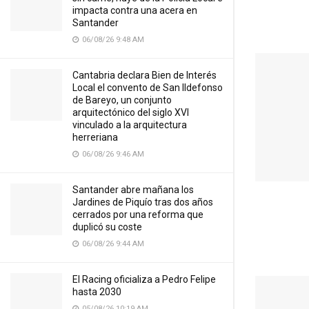
impacta contra una acera en
Santander
06/08/26 9:48 AM
Cantabria declara Bien de Interés
Local el convento de San Ildefonso
de Bareyo, un conjunto
arquitectónico del siglo XVI
vinculado a la arquitectura
herreriana
06/08/26 9:46 AM
Santander abre mañana los
Jardines de Piquío tras dos años
cerrados por una reforma que
duplicó su coste
06/08/26 9:44 AM
El Racing oficializa a Pedro Felipe
hasta 2030
05/08/26 10:19 AM