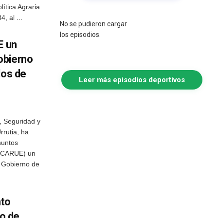
lítica Agraria
, al ...
No se pudieron cargar
los episodios.
E un
obierno
dos de
Leer más episodios deportivos
a, Seguridad y
rrutia, ha
suntos
 (CARUE) un
l Gobierno de
nto
io de