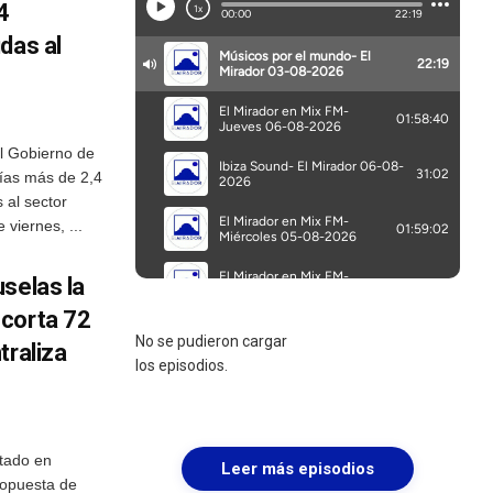
4
das al
el Gobierno de
ías más de 2,4
 al sector
 viernes, ...
selas la
ecorta 72
No se pudieron cargar
traliza
los episodios.
tado en
Leer más episodios
ropuesta de