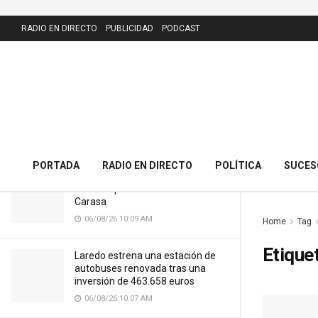
LATEST
RADIO EN DIRECTO
PUBLICIDAD
PODCAST
El PRC presenta 43 alegaciones al
nuevo callejero de Meruelo y
cuestiona la calle dedicada al alcalde
06/08/26 10:11 AM
PORTADA
RADIO EN DIRECTO
POLÍTICA
SUCES
Cantabria licitará por 7,13 millones
el nuevo puente del Cristo de
Carasa
06/08/26 10:09 AM
Home
Tag
Etique
Laredo estrena una estación de
autobuses renovada tras una
inversión de 463.658 euros
06/08/26 10:07 AM