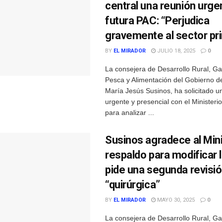
central una reunión urgen
futura PAC: “Perjudica
gravemente al sector pr
BY
EL MIRADOR
JULIO 18, 2025
0
La consejera de Desarrollo Rural, G
Pesca y Alimentación del Gobierno d
María Jesús Susinos, ha solicitado u
urgente y presencial con el Ministerio
para analizar ...
Susinos agradece al Mini
respaldo para modificar 
pide una segunda revisi
“quirúrgica”
BY
EL MIRADOR
MAYO 30, 2025
0
La consejera de Desarrollo Rural, G