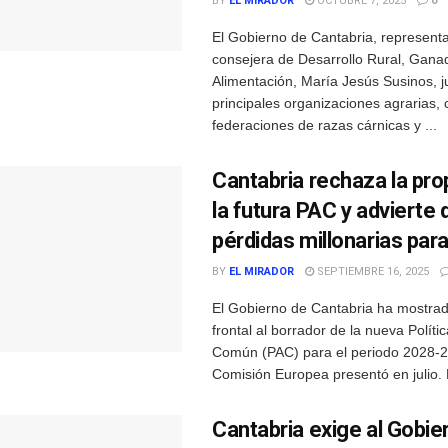
BY
EL MIRADOR
OCTUBRE 7, 2025
0
El Gobierno de Cantabria, representa
consejera de Desarrollo Rural, Gana
Alimentación, María Jesús Susinos, j
principales organizaciones agrarias, 
federaciones de razas cárnicas y ...
Cantabria rechaza la pr
la futura PAC y advierte 
pérdidas millonarias par
BY
EL MIRADOR
SEPTIEMBRE 16, 2025
El Gobierno de Cantabria ha mostrad
frontal al borrador de la nueva Políti
Común (PAC) para el periodo 2028-2
Comisión Europea presentó en julio. L
Cantabria exige al Gobie