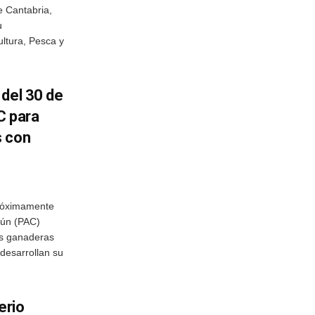
e Cantabria,
u
ultura, Pesca y
 del 30 de
C para
s con
próximamente
mún (PAC)
as ganaderas
 desarrollan su
erio