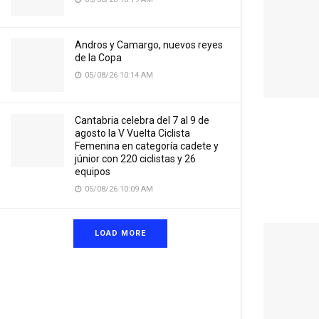
Andros y Camargo, nuevos reyes
de la Copa
05/08/26 10:14 AM
Cantabria celebra del 7 al 9 de
agosto la V Vuelta Ciclista
Femenina en categoría cadete y
júnior con 220 ciclistas y 26
equipos
05/08/26 10:09 AM
LOAD MORE