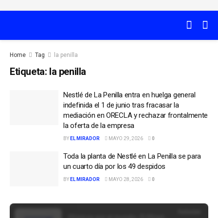
Home
Tag
la penilla
Etiqueta:
la penilla
Nestlé de La Penilla entra en huelga general
indefinida el 1 de junio tras fracasar la
mediación en ORECLA y rechazar frontalmente
la oferta de la empresa
BY
EL MIRADOR
MAYO 29, 2026
0
Toda la planta de Nestlé en La Penilla se para
un cuarto día por los 49 despidos
BY
EL MIRADOR
MAYO 28, 2026
0