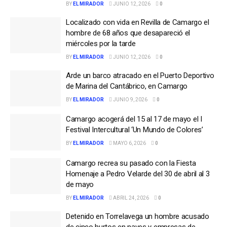
BY
EL MIRADOR
JUNIO 12, 2026
0
Localizado con vida en Revilla de Camargo el
hombre de 68 años que desapareció el
miércoles por la tarde
BY
EL MIRADOR
JUNIO 12, 2026
0
Arde un barco atracado en el Puerto Deportivo
de Marina del Cantábrico, en Camargo
BY
EL MIRADOR
JUNIO 9, 2026
0
Camargo acogerá del 15 al 17 de mayo el I
Festival Intercultural ‘Un Mundo de Colores’
BY
EL MIRADOR
MAYO 6, 2026
0
Camargo recrea su pasado con la Fiesta
Homenaje a Pedro Velarde del 30 de abril al 3
de mayo
BY
EL MIRADOR
ABRIL 24, 2026
0
Detenido en Torrelavega un hombre acusado
de cinco hurtos en naves y empresas de