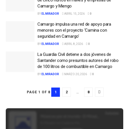
Camargo y Miengo
BY
EL MIRADOR
ABRIL 15, 2026
0
Camargo impulsa una red de apoyo para
menores con el proyecto ‘Camina con
seguridad en Camargo’
BY
EL MIRADOR
ABRIL 8, 2026
0
La Guardia Civil detiene a dos jóvenes de
Santander como presuntos autores del robo
de 100 litros de combustible en Camargo
BY
EL MIRADOR
MARZO 20, 2026
0
1
2
…
8
PAGE 1 OF 8