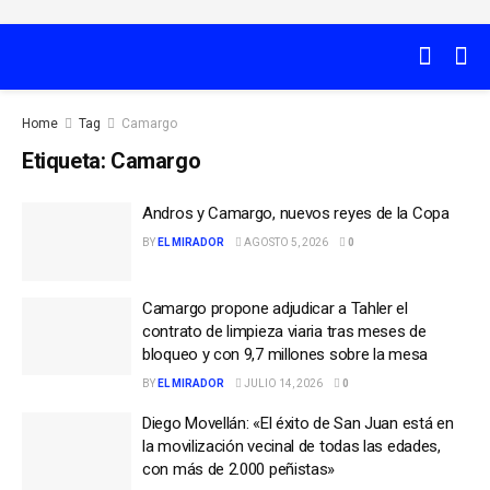
Home
Tag
Camargo
Etiqueta:
Camargo
Andros y Camargo, nuevos reyes de la Copa
BY
EL MIRADOR
AGOSTO 5, 2026
0
Camargo propone adjudicar a Tahler el
contrato de limpieza viaria tras meses de
bloqueo y con 9,7 millones sobre la mesa
BY
EL MIRADOR
JULIO 14, 2026
0
Diego Movellán: «El éxito de San Juan está en
la movilización vecinal de todas las edades,
con más de 2.000 peñistas»