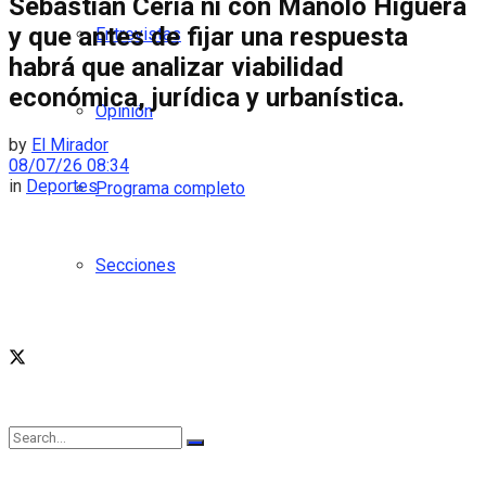
Sebastián Ceria ni con Manolo Higuera
y que antes de fijar una respuesta
Entrevistas
habrá que analizar viabilidad
económica, jurídica y urbanística.
Opinión
by
El Mirador
08/07/26 08:34
in
Deportes
Programa completo
Secciones