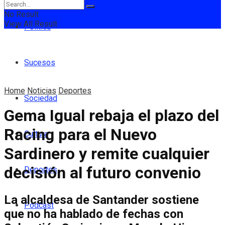
No Result
View All Result
Política
Sucesos
Home
Noticias
Deportes
Sociedad
Gema Igual rebaja el plazo del
Racing para el Nuevo
Cultura
Sardinero y remite cualquier
decisión al futuro convenio
Deportes
La alcaldesa de Santander sostiene
Podcast
que no ha hablado de fechas con