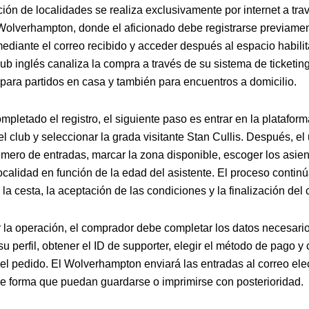
ción de localidades se realiza exclusivamente por internet a tra
 Wolverhampton, donde el aficionado debe registrarse previament
mediante el correo recibido y acceder después al espacio habilit
lub inglés canaliza la compra a través de su sistema de ticketing
 para partidos en casa y también para encuentros a domicilio.
pletado el registro, el siguiente paso es entrar en la platafor
l club y seleccionar la grada visitante Stan Cullis. Después, el
úmero de entradas, marcar la zona disponible, escoger los asien
localidad en función de la edad del asistente. El proceso continú
 la cesta, la aceptación de las condiciones y la finalización del
r la operación, el comprador debe completar los datos necesari
su perfil, obtener el ID de supporter, elegir el método de pago y
 el pedido. El Wolverhampton enviará las entradas al correo ele
de forma que puedan guardarse o imprimirse con posterioridad.