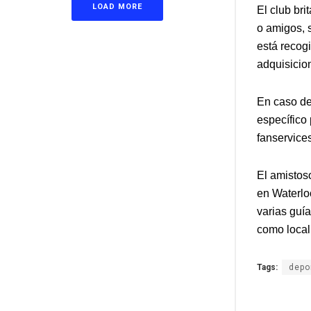
LOAD MORE
El club bri
o amigos, 
está recog
adquisicio
En caso de
específico 
fanservic
El amistos
en Waterlo
varias guía
como local
Tags:
depo