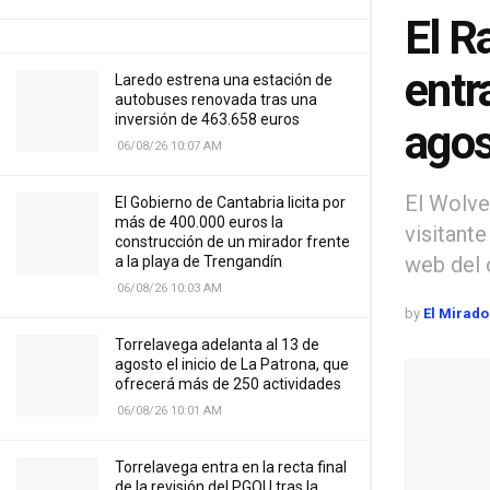
El R
entr
Laredo estrena una estación de
autobuses renovada tras una
inversión de 463.658 euros
agos
06/08/26 10:07 AM
El Wolve
El Gobierno de Cantabria licita por
más de 400.000 euros la
visitante
construcción de un mirador frente
web del 
a la playa de Trengandín
06/08/26 10:03 AM
by
El Mirado
Torrelavega adelanta al 13 de
agosto el inicio de La Patrona, que
ofrecerá más de 250 actividades
06/08/26 10:01 AM
Torrelavega entra en la recta final
de la revisión del PGOU tras la