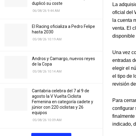
duplicó su coste
La adquisi
06/08/26 9:44 AM
oficial del
la cuenta 
El Racing oficializa a Pedro Felipe
venta. El c
hasta 2030
disponible
05/08/26 10:19 AM
Una vez com
Andros y Camargo, nuevos reyes
entradas de
de la Copa
elegir el n
05/08/26 10:14 AM
el tipo de 
revisión de
Cantabria celebra del 7 al 9 de
agosto la V Vuelta Ciclista
Para cerra
Femenina en categoría cadete y
júnior con 220 ciclistas y 26
configurar 
equipos
finalmente
05/08/26 10:09 AM
indicado, 