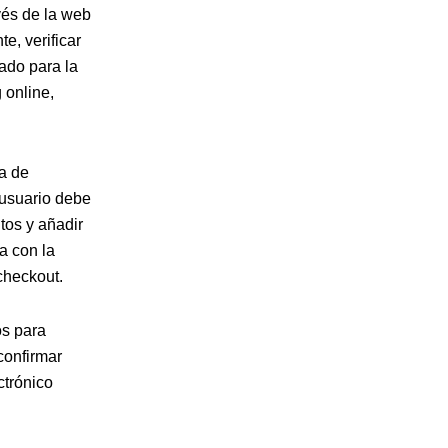
vés de la web
e, verificar
ado para la
 online,
ma de
 usuario debe
tos y añadir
a con la
 checkout.
os para
 confirmar
ctrónico