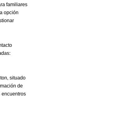
ra familiares
sa opción
stionar
ntacto
adas:
ton, situado
ormación de
us encuentros