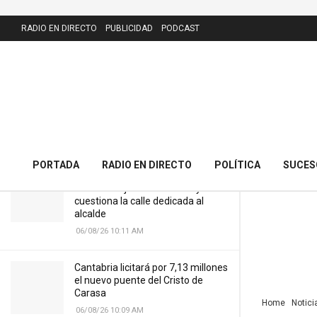
LATEST
RADIO EN DIRECTO
PUBLICIDAD
PODCAST
El Racing ya tiene a la venta las
entradas para el amistoso del 1 de
agosto en Molineux
08/07/26 8:30 AM
PORTADA
RADIO EN DIRECTO
POLÍTICA
SUCES
El PRC presenta 43 alegaciones al
nuevo callejero de Meruelo y
cuestiona la calle dedicada al
alcalde
06/08/26 10:11 AM
Cantabria licitará por 7,13 millones
el nuevo puente del Cristo de
Carasa
Home
Notici
06/08/26 10:09 AM