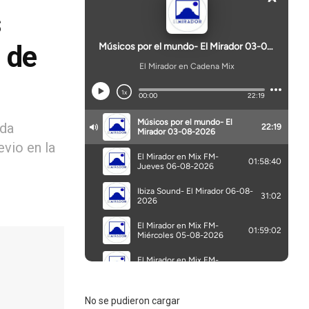
s
1 de
ada
evio en la
No se pudieron cargar