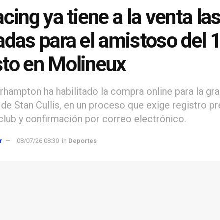
acing ya tiene a la venta la
adas para el amistoso del 
to en Molineux
rhampton ha habilitado la compra online para la gr
 de Stan Cullis, en un proceso que exige registro pr
club y confirmación por correo electrónico.
r
08/07/26 08:30
in
Deportes