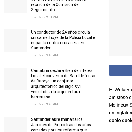
reunión de la Comisión de
Seguimiento
06/08/26 9:51 AM
Un conductor de 24 años circula
sin carné, huye de la Policía Local e
impacta contra una acera en
Santander
06/08/26 9:48 AM
Cantabria declara Bien de Interés
Local el convento de San Ildefonso
de Bareyo, un conjunto
arquitectónico del siglo XVI
El Wolverh
vinculado a la arquitectura
herreriana
amistoso q
06/08/26 9:46 AM
Molineux S
en Inglater
Santander abre mañana los
doble duel
Jardines de Piquío tras dos años
cerrados por una reforma que