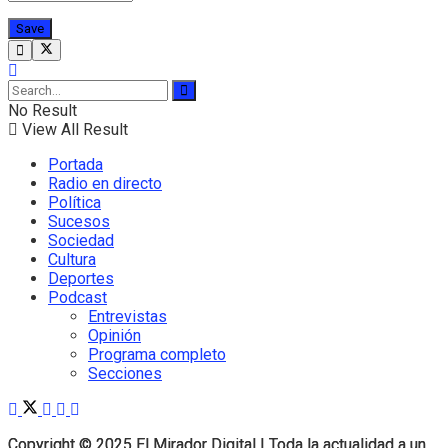
No Result
View All Result
Portada
Radio en directo
Política
Sucesos
Sociedad
Cultura
Deportes
Podcast
Entrevistas
Opinión
Programa completo
Secciones
Copyright © 2025 El Mirador Digital | Toda la actualidad a un
Copyright © 2025 El Mirador Digital | Toda la actualidad a un