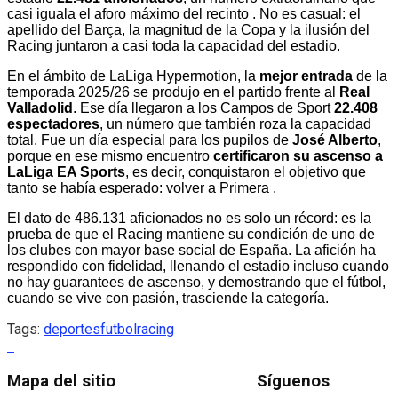
casi iguala el aforo máximo del recinto . No es casual: el
apellido del Barça, la magnitud de la Copa y la ilusión del
Racing juntaron a casi toda la capacidad del estadio.
En el ámbito de LaLiga Hypermotion, la
mejor entrada
de la
temporada 2025/26 se produjo en el partido frente al
Real
Valladolid
. Ese día llegaron a los Campos de Sport
22.408
espectadores
, un número que también roza la capacidad
total. Fue un día especial para los pupilos de
José Alberto
,
porque en ese mismo encuentro
certificaron su ascenso a
LaLiga EA Sports
, es decir, conquistaron el objetivo que
tanto se había esperado: volver a Primera .
El dato de 486.131 aficionados no es solo un récord: es la
prueba de que el Racing mantiene su condición de uno de
los clubes con mayor base social de España. La afición ha
respondido con fidelidad, llenando el estadio incluso cuando
no hay guarantees de ascenso, y demostrando que el fútbol,
cuando se vive con pasión, trasciende la categoría.
Tags:
deportes
futbol
racing
Mapa del sitio
Síguenos