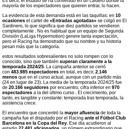
Es decir, el estadio se ha convertido en un caldero donde la
mayoría de los espectadores que quieren entrar, lo hacen.
La evidencia de esta demanda está en las taquillas: en
10
ocasiones
el cartel de
«Entradas agotadas»
se colgó en El
Sardinero, lo que significa que diez partidos se vendieron
completamente . No es habitual que un equipo de Segunda
División (LaLiga Hypermotion) genere tanta expectación,
pero el Racing ha demostrado que su nombre y su historia
pesan más que la categoría.
estos resultados sobresalientes no solo rompen con lo
conocido, sino que también
superan claramente a la
temporada 2024/25
. La campaña anterior se cerró
con
483.985 espectadores
en total, es decir,
2.146
menos
que en el curso actual, aunque con un partido más
(24 en lugar de 23). La media de la temporada 2024/25 fue
de
20.166 seguidores
por encuentro, cifra inferior en
970
espectadores
a la del último curso . El crecimiento, por
tanto, es tangible y constante: temporada tras temporada, la
asistencia crece.
El encuentro que concentró la
mayor afluencia
de toda la
campaña fue el disputado por el Racing
ante el Fútbol Club
Barcelona en la Copa del Rey
. Ese día acudieron al
estadio
22.481 aficionados
, un número extraordinario que