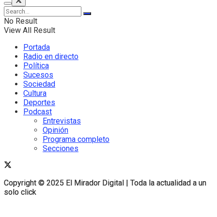
No Result
View All Result
Portada
Radio en directo
Política
Sucesos
Sociedad
Cultura
Deportes
Podcast
Entrevistas
Opinión
Programa completo
Secciones
Copyright © 2025 El Mirador Digital | Toda la actualidad a un
Copyright © 2025 El Mirador Digital | Toda la actualidad a un
solo click
solo click