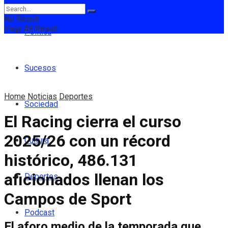
No Result
View All Result
Política
Sucesos
Home
Noticias
Deportes
Sociedad
El Racing cierra el curso
2025/26 con un récord
Cultura
histórico, 486.131
aficionados llenan los
Deportes
Campos de Sport
Podcast
El aforo medio de la temporada que