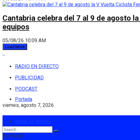
Cantabria celebra del 7 al 9 de agosto la
equipos
05/08/26 10:09 AM
Load More
RADIO EN DIRECTO
PUBLICIDAD
PODCAST
Portada
viernes, agosto 7, 2026
Login
Radio en directo
No Result