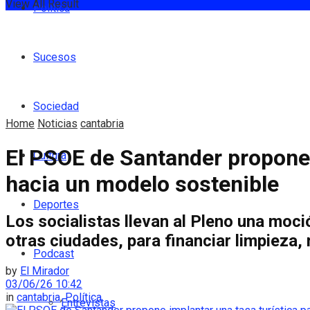
View All Result
Política
Sucesos
Sociedad
Home
Noticias
cantabria
El PSOE de Santander propone i
Cultura
hacia un modelo sostenible
Deportes
Los socialistas llevan al Pleno una moc
otras ciudades, para financiar limpieza
Podcast
by
El Mirador
03/06/26 10:42
in
cantabria
,
Política
Entrevistas