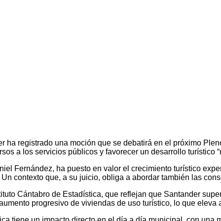
 ha registrado una moción que se debatirá en el próximo Pleno 
sos a los servicios públicos y favorecer un desarrollo turístico 
iel Fernández, ha puesto en valor el crecimiento turístico expe
s. Un contexto que, a su juicio, obliga a abordar también las co
stituto Cántabro de Estadística, que reflejan que Santander sup
 aumento progresivo de viviendas de uso turístico, lo que eleva
tica tiene un impacto directo en el día a día municipal, con un