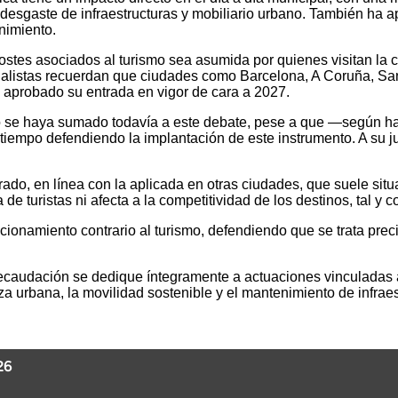
 desgaste de infraestructuras y mobiliario urbano. También ha a
nimiento.
ostes asociados al turismo sea asumida por quienes visitan la 
cialistas recuerdan que ciudades como Barcelona, A Coruña, San
aprobado su entrada en vigor de cara a 2027.
 no se haya sumado todavía a este debate, pese a que —según h
tiempo defendiendo la implantación de este instrumento. A su ju
o, en línea con la aplicada en otras ciudades, que suele situa
 de turistas ni afecta a la competitividad de los destinos, tal 
ionamiento contrario al turismo, defendiendo que se trata prec
recaudación se dedique íntegramente a actuaciones vinculadas a
ieza urbana, la movilidad sostenible y el mantenimiento de infraes