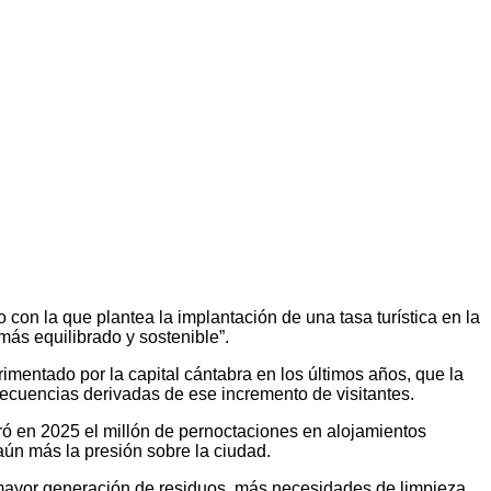
con la que plantea la implantación de una tasa turística en la
“más equilibrado y sostenible”.
rimentado por la capital cántabra en los últimos años, que la
nsecuencias derivadas de ese incremento de visitantes.
eró en 2025 el millón de pernoctaciones en alojamientos
 aún más la presión sobre la ciudad.
a mayor generación de residuos, más necesidades de limpieza