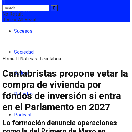
Política
No Result
View All Result
Sucesos
Sociedad
Home
Noticias
cantabria
Cantabristas propone vetar la
Cultura
compra de vivienda por
fondos de inversión si entra
Deportes
en el Parlamento en 2027
Podcast
La formación denuncia operaciones
como la del Primero de Mayo en