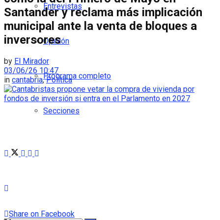
Entrevistas
Santander y reclama más implicación
municipal ante la venta de bloques a
inversores
Opinión
by
El Mirador
03/06/26 10:47
Programa completo
in
cantabria
,
Política
Secciones
Share on Facebook