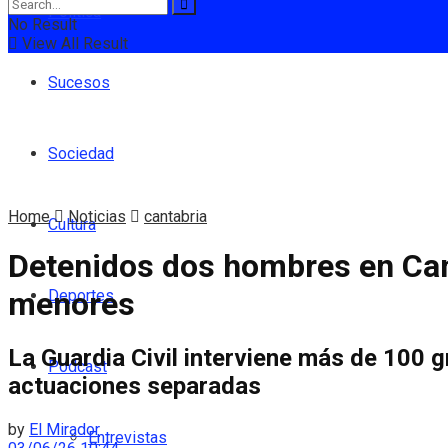
Política
No Result
View All Result
Sucesos
Sociedad
Home
Noticias
cantabria
Cultura
Detenidos dos hombres en Cant
menores
Deportes
La Guardia Civil interviene más de 100 
Podcast
actuaciones separadas
by
El Mirador
Entrevistas