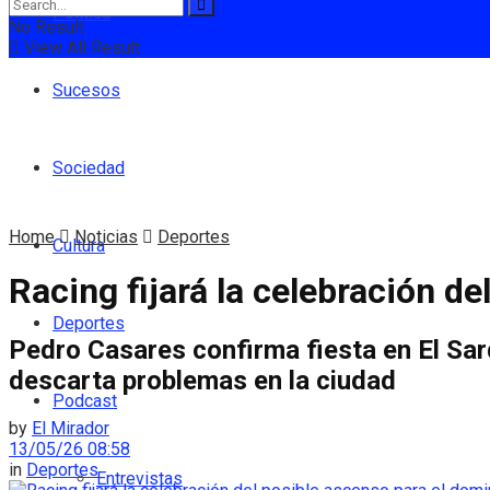
Política
No Result
View All Result
Sucesos
Sociedad
Home
Noticias
Deportes
Cultura
Racing fijará la celebración d
Deportes
Pedro Casares confirma fiesta en El Sar
descarta problemas en la ciudad
Podcast
by
El Mirador
13/05/26 08:58
in
Deportes
Entrevistas