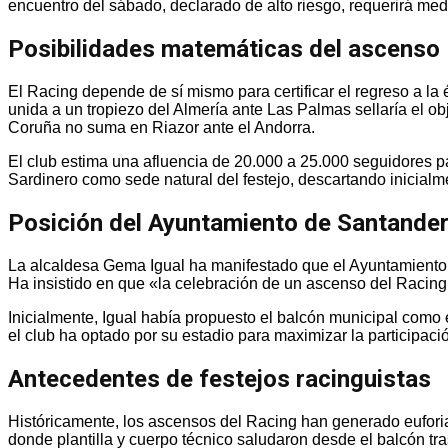
encuentro del sábado, declarado de alto riesgo, requerirá me
Posibilidades matemáticas del ascenso
El Racing depende de sí mismo para certificar el regreso a la 
unida a un tropiezo del Almería ante Las Palmas sellaría el o
Coruña no suma en Riazor ante el Andorra.
El club estima una afluencia de 20.000 a 25.000 seguidores par
Sardinero como sede natural del festejo, descartando inicialm
Posición del Ayuntamiento de Santande
La alcaldesa Gema Igual ha manifestado que el Ayuntamiento 
Ha insistido en que «la celebración de un ascenso del Racing
Inicialmente, Igual había propuesto el balcón municipal como
el club ha optado por su estadio para maximizar la participaci
Antecedentes de festejos racinguistas
Históricamente, los ascensos del Racing han generado euforia 
donde plantilla y cuerpo técnico saludaron desde el balcón tr