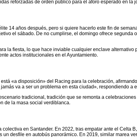
didas reforzadas de orden público para el aforo esperado en la
élite 14 años después, pero si quiere hacerlo este fin de semana
bjetivo el sábado. De no cumplirse, el domingo ofrece segunda o
a la fiesta, lo que hace inviable cualquier enclave alternativo
ente actos institucionales en el Ayuntamiento.
r
está «a disposición» del Racing para la celebración, afirmand
 jamás va a ser un problema en esta ciudad», respondiendo a es
 escenario tradicional, tradición que se remonta a celebracio
ón de la masa social verdiblanca.
colectiva en Santander. En 2022, tras empatar ante el Celta B,
as un desfile en autobús panorámico. En 2019, similar marea ve