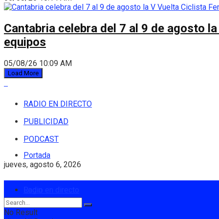
Cantabria celebra del 7 al 9 de agosto la
equipos
05/08/26 10:09 AM
Load More
RADIO EN DIRECTO
PUBLICIDAD
PODCAST
Portada
jueves, agosto 6, 2026
Login
Radio en directo
No Result