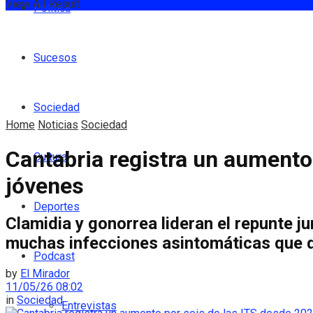
View All Result
Política
Sucesos
Sociedad
Home
Noticias
Sociedad
Cantabria registra un aumento
Cultura
jóvenes
Deportes
Clamidia y gonorrea lideran el repunte j
muchas infecciones asintomáticas que d
Podcast
by
El Mirador
11/05/26 08:02
in
Sociedad
Entrevistas