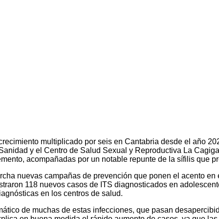
recimiento multiplicado por seis en Cantabria desde el año 20
 Sanidad y el Centro de Salud Sexual y Reproductiva La Cagiga 
remento, acompañadas por un notable repunte de la sífilis que pr
rcha nuevas campañas de prevención que ponen el acento en el
istraron 118 nuevos casos de ITS diagnosticados en adolescente
agnósticas en los centros de salud.
omático de muchas de estas infecciones, que pasan desapercibid
xplica en buena medida el rápido aumento de casos, ya que las