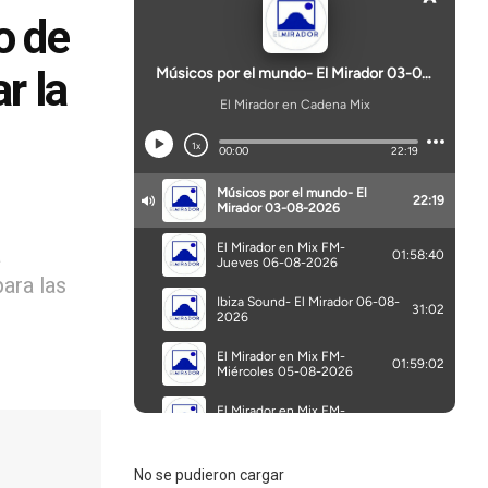
o de
r la
a
para las
No se pudieron cargar