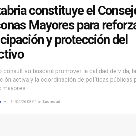
abria constituye el Consej
onas Mayores para reforza
icipación y protección del
ctivo
o consultivo buscará promover la calidad de vida, l
ción activa y la coordinación de políticas públicas 
s mayores
r
14/05/26 08:04
in
Sociedad