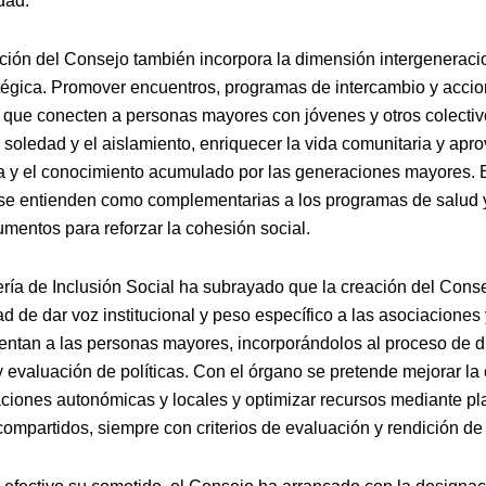
dad.
ución del Consejo también incorpora la dimensión intergenerac
atégica. Promover encuentros, programas de intercambio y acci
 que conecten a personas mayores con jóvenes y otros colecti
 soledad y el aislamiento, enriquecer la vida comunitaria y apro
a y el conocimiento acumulado por las generaciones mayores. 
s se entienden como complementarias a los programas de salud y
umentos para reforzar la cohesión social.
ría de Inclusión Social ha subrayado que la creación del Cons
ad de dar voz institucional y peso específico a las asociaciones 
entan a las personas mayores, incorporándolos al proceso de d
y evaluación de políticas. Con el órgano se pretende mejorar la
aciones autonómicas y locales y optimizar recursos mediante pl
compartidos, siempre con criterios de evaluación y rendición de