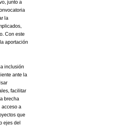
vo, junto a
convocatoria
r la
mplicados,
no. Con este
la aportación
la inclusión
iente ante la
lsar
es, facilitar
la brecha
l acceso a
royectos que
o ejes del