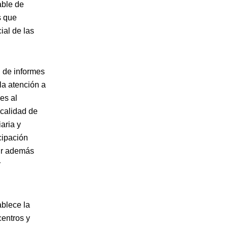
able de
s que
ial de las
 de informes
la atención a
es al
 calidad de
aria y
cipación
vir además
r
ablece la
centros y