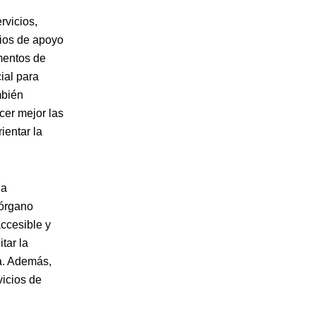
rvicios,
cios de apoyo
umentos de
ial para
mbién
cer mejor las
ientar la
la
 órgano
ccesible y
tar la
a. Además,
vicios de