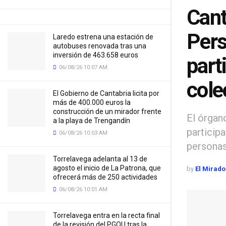
Cant
Pers
Laredo estrena una estación de
autobuses renovada tras una
inversión de 463.658 euros
part
06/08/26 10:07 AM
cole
El Gobierno de Cantabria licita por
más de 400.000 euros la
construcción de un mirador frente
El órgan
a la playa de Trengandín
participa
06/08/26 10:03 AM
persona
Torrelavega adelanta al 13 de
agosto el inicio de La Patrona, que
by
El Mirado
ofrecerá más de 250 actividades
06/08/26 10:01 AM
Torrelavega entra en la recta final
de la revisión del PGOU tras la