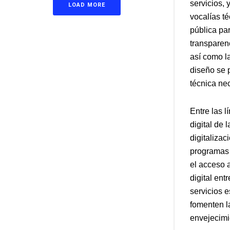
servicios, 
LOAD MORE
vocalías t
pública par
transparenc
así como l
diseño se 
técnica ne
Entre las l
digital de
digitalizac
programas f
el acceso 
digital ent
servicios 
fomenten la
envejecimi