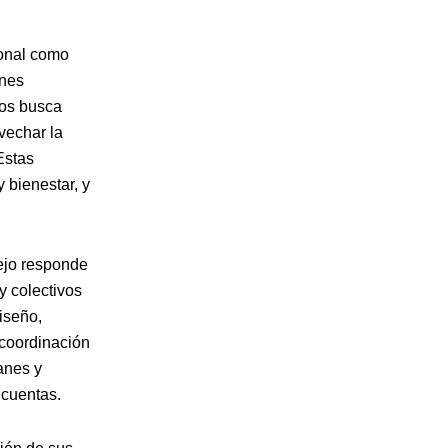
ional como
ones
vos busca
vechar la
Estas
 bienestar, y
ejo responde
y colectivos
iseño,
 coordinación
anes y
 cuentas.