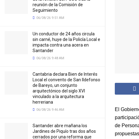
reunión de la Comisión de
Seguimiento
06/08/26 9:51 AM
Un conductor de 24 años circula
sin carné, huye de la Policía Local e
impacta contra una acera en
Santander
06/08/26 9:48 AM
Cantabria declara Bien de Interés
Local el convento de San Ildefonso
de Bareyo, un conjunto
arquitectónico del siglo XVI
vinculado a la arquitectura
herreriana
El Gobiern
06/08/26 9:46 AM
participaci
de Persona
Santander abre mañana los
Jardines de Piquío tras dos años
propuestas 
cerrados por una reforma que