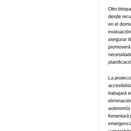
Otro bloque
desde recu
en el domi
evaluación
asegurar i
promoverá 
necesidades
planificaci
La protecc
accesibilid
trabajará 
eliminación
autonomía 
fomentará p
emergencia