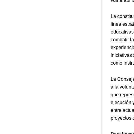
vulnerabili
La constit
línea estr
educativas
combatir la
experienci
iniciativa
como instr
La Conseje
a la volunt
que repres
ejecución 
entre actu
proyectos 