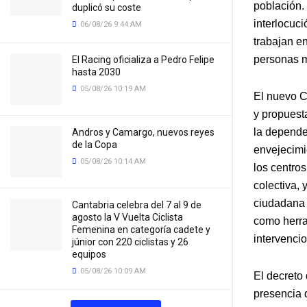
población.
duplicó su coste
interlocuci
06/08/26 9:44 AM
trabajan en
personas m
El Racing oficializa a Pedro Felipe
hasta 2030
05/08/26 10:19 AM
El nuevo C
y propuest
la dependen
Andros y Camargo, nuevos reyes
de la Copa
envejecimi
05/08/26 10:14 AM
los centros
colectiva, 
ciudadana 
Cantabria celebra del 7 al 9 de
agosto la V Vuelta Ciclista
como herram
Femenina en categoría cadete y
intervenci
júnior con 220 ciclistas y 26
equipos
05/08/26 10:09 AM
El decreto
presencia 