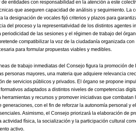
y de entidades con responsabilidad en la atención a este colecti
écnicas que aseguren capacidad de análisis y seguimiento. La 
a la designación de vocales fijó criterios y plazos para garantiza
ia del proceso y la representatividad de los distintos agentes i
a periodicidad de las sesiones y el régimen de trabajo del órga
pretende compatibilizar la voz de la ciudadanía organizada con 
cesaria para formular propuestas viables y medibles.
íneas de trabajo inmediatas del Consejo figura la promoción de 
 las personas mayores, una materia que adquiere relevancia crec
ión de servicios públicos y privados. El órgano se propone impu
ormativos adaptados a distintos niveles de competencias digital
a herramientas y recursos y promover iniciativas que combatan 
re generaciones, con el fin de reforzar la autonomía personal y e
esenciales. Asimismo, el Consejo priorizará la elaboración de p
 actividad física, la socialización y la participación cultural com
ento activo.