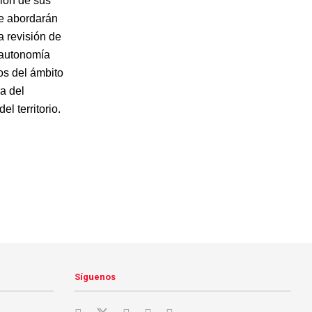
ión de sus
se abordarán
a revisión de
a autonomía
os del ámbito
a del
l territorio.
Síguenos