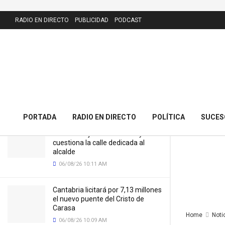
LATEST
RADIO EN DIRECTO
PUBLICIDAD
PODCAST
Cantabria constituye el Consejo de
Personas Mayores para reforzar la
participación y protección del
colectivo
14/05/26 8:04 AM
PORTADA
RADIO EN DIRECTO
POLÍTICA
SUCES
El PRC presenta 43 alegaciones al
nuevo callejero de Meruelo y
cuestiona la calle dedicada al
alcalde
06/08/26 10:11 AM
Cantabria licitará por 7,13 millones
el nuevo puente del Cristo de
Carasa
Home
Noti
06/08/26 10:09 AM