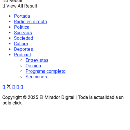
No Result
View All Result
Portada
Radio en directo
Política
Sucesos
Sociedad
Cultura
Deportes
Podcast
Entrevistas
Opinión
Programa completo
Secciones
Copyright © 2025 El Mirador Digital | Toda la actualidad a un
Copyright © 2025 El Mirador Digital | Toda la actualidad a un
solo click
solo click