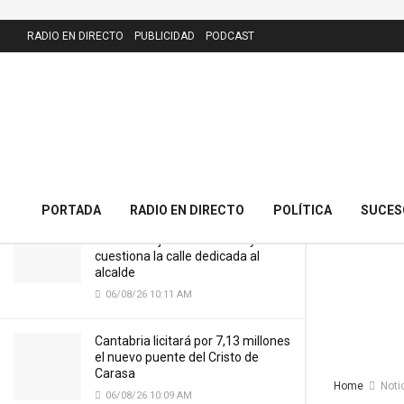
LATEST
RADIO EN DIRECTO
PUBLICIDAD
PODCAST
El Racing abre el proceso de venta de
entradas para el partido del playoff
ante el Mirandés
01/06/25 9:53 PM
PORTADA
RADIO EN DIRECTO
POLÍTICA
SUCES
El PRC presenta 43 alegaciones al
nuevo callejero de Meruelo y
cuestiona la calle dedicada al
alcalde
06/08/26 10:11 AM
Cantabria licitará por 7,13 millones
el nuevo puente del Cristo de
Carasa
Home
Noti
06/08/26 10:09 AM