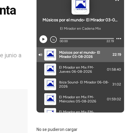
enta
e junio a
No se pudieron cargar