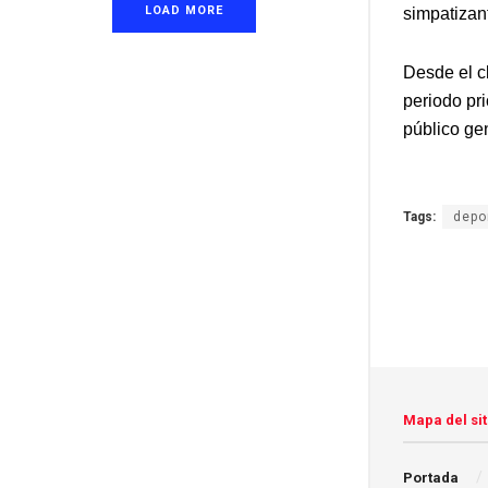
LOAD MORE
simpatizant
Desde el c
periodo pri
público ge
Tags:
depo
Mapa del sit
Portada