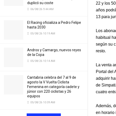
duplicó su coste
22 y los 50
06/08/26 9:44 AM
años podrán
13 para jun
El Racing oficializa a Pedro Felipe
hasta 2030
Los abonad
05/08/26 10:19 AM
habitual h
según su c
Andros y Camargo, nuevos reyes
resto.
de la Copa
05/08/26 10:14 AM
La venta an
Portal del
Cantabria celebra del 7 al 9 de
adquirir ha
agosto la V Vuelta Ciclista
de Simpati
Femenina en categoría cadete y
júnior con 220 ciclistas y 26
cuatro ent
equipos
05/08/26 10:09 AM
Además, des
en horario