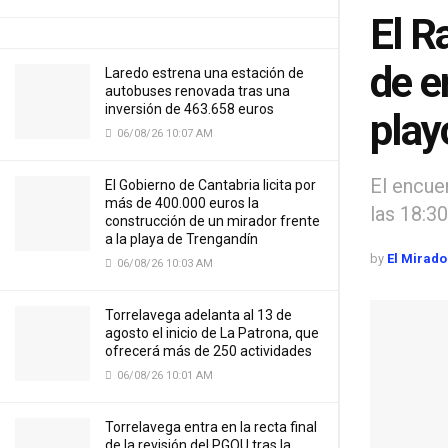
El R
de e
Laredo estrena una estación de
autobuses renovada tras una
inversión de 463.658 euros
play
06/08/26 10:07 AM
El encuen
El Gobierno de Cantabria licita por
más de 400.000 euros la
las 18:3
construcción de un mirador frente
a la playa de Trengandín
by
El Mirado
06/08/26 10:03 AM
Torrelavega adelanta al 13 de
agosto el inicio de La Patrona, que
ofrecerá más de 250 actividades
06/08/26 10:01 AM
Torrelavega entra en la recta final
de la revisión del PGOU tras la