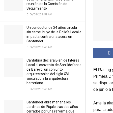
reunión de la Comisión de
Seguimiento
06/08/26 9:51 AM
Un conductor de 24 años circula
sin carné, huye de la Policía Local e
impacta contra una acera en
Santander
06/08/26 9:48 AM
Cantabria declara Bien de Interés
Local el convento de San Ildefonso
de Bareyo, un conjunto
El Racing y
arquitectónico del siglo XVI
Primera Di
vinculado a la arquitectura
se disputa
herreriana
de junio a 
06/08/26 9:46 AM
Santander abre mañana los
Ante la alt
Jardines de Piquío tras dos años
para la adq
cerrados por una reforma que