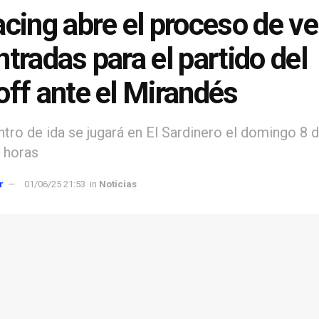
acing abre el proceso de v
ntradas para el partido del
off ante el Mirandés
tro de ida se jugará en El Sardinero el domingo 8 d
0 horas
r
01/06/25 21:53
in
Noticias