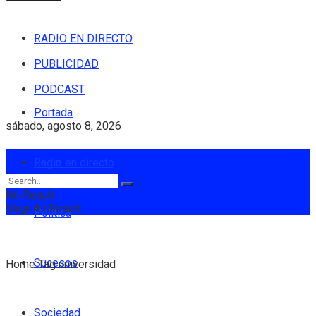
RADIO EN DIRECTO
PUBLICIDAD
PODCAST
Portada
sábado, agosto 8, 2026
Login
Radio en directo
No Result
View All Result
Política
Sucesos
Home
Tag
universidad
Sociedad