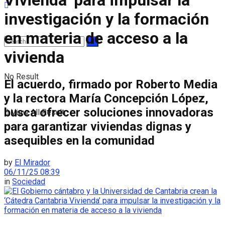
Vivienda’ para impulsar la
investigación y la formación
en materia de acceso a la
vivienda
No Result
El acuerdo, firmado por Roberto Media
y la rectora María Concepción López,
busca ofrecer soluciones innovadoras
View All Result
para garantizar viviendas dignas y
asequibles en la comunidad
by
El Mirador
06/11/25 08:39
in
Sociedad