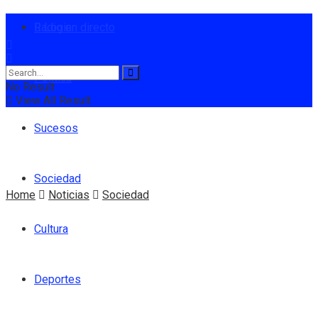
Radio en directo
Login
Política
No Result
View All Result
Sucesos
Sociedad
Home
Noticias
Sociedad
Cultura
Deportes