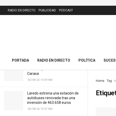
LATEST
RADIO EN DIRECTO
PUBLICIDAD
PODCAST
El PRC presenta 43 alegaciones al
nuevo callejero de Meruelo y
cuestiona la calle dedicada al alcalde
06/08/26 10:11 AM
PORTADA
RADIO EN DIRECTO
POLÍTICA
SUCES
Cantabria licitará por 7,13 millones
el nuevo puente del Cristo de
Carasa
06/08/26 10:09 AM
Home
Tag
t
Etique
Laredo estrena una estación de
autobuses renovada tras una
inversión de 463.658 euros
06/08/26 10:07 AM