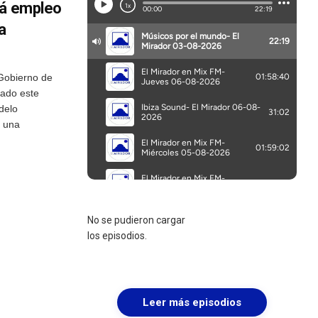
rá empleo
a
Gobierno de
rado este
delo
e una
No se pudieron cargar
los episodios.
Leer más episodios