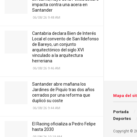
impacta contra una acera en
Santander
06/08/26 9:48 AM
Cantabria declara Bien de Interés
Local el convento de San Ildefonso
de Bareyo, un conjunto
arquitectónico del siglo XVI
vinculado a la arquitectura
herreriana
06/08/26 9:46 AM
Santander abre mañana los
Jardines de Piquío tras dos años
cerrados por una reforma que
Mapa del sit
duplicó su coste
06/08/26 9:44 AM
Portada
Deportes
El Racing oficializa a Pedro Felipe
hasta 2030
Copyright © 20
05/08/26 10:19 AM