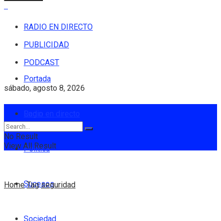
RADIO EN DIRECTO
PUBLICIDAD
PODCAST
Portada
sábado, agosto 8, 2026
Login
Radio en directo
No Result
View All Result
Política
Sucesos
Home
Tag
seguridad
Sociedad