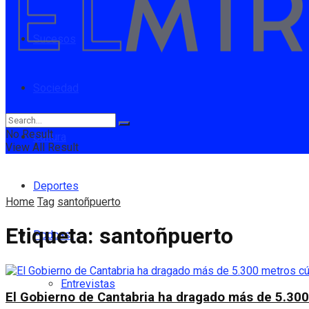
Sucesos
Sociedad
No Result
Cultura
View All Result
Deportes
Home
Tag
santoñpuerto
Etiqueta:
santoñpuerto
Podcast
Entrevistas
El Gobierno de Cantabria ha dragado más de 5.300