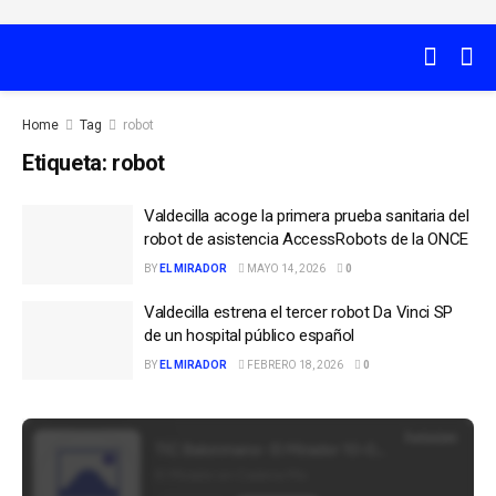
Home
Tag
robot
Etiqueta:
robot
Valdecilla acoge la primera prueba sanitaria del
robot de asistencia AccessRobots de la ONCE
BY
EL MIRADOR
MAYO 14, 2026
0
Valdecilla estrena el tercer robot Da Vinci SP
de un hospital público español
BY
EL MIRADOR
FEBRERO 18, 2026
0