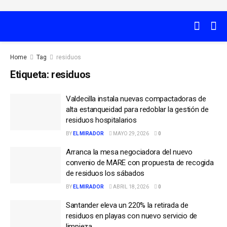
Home
Tag
residuos
Etiqueta:
residuos
Valdecilla instala nuevas compactadoras de
alta estanqueidad para redoblar la gestión de
residuos hospitalarios
BY
EL MIRADOR
MAYO 29, 2026
0
Arranca la mesa negociadora del nuevo
convenio de MARE con propuesta de recogida
de residuos los sábados
BY
EL MIRADOR
ABRIL 18, 2026
0
Santander eleva un 220% la retirada de
residuos en playas con nuevo servicio de
limpieza