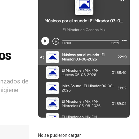
ios
vanzados de
higiene
No se pudieron cargar