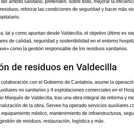
del ámbito sanitario, pretenden, sobre todo, mejorar la eficienci
 residuos, reforzar las condiciones de seguridad y hacer más sos
pitalario.
va, tal y como apuntan desde Valdecilla, el objetivo último es s
res de calidad, seguridad y sostenibilidad en el entorno hospita
ave» como la gestión responsable de los residuos sanitarios.
ón de residuos en Valdecilla
 colaboración con el Gobierno de Cantabria, asume la operaci
uxiliares no sanitarios y 4 explotaciones comerciales en el Hosp
io Marqués de Valdecilla, tras una obra integral de reforma y m
inalización de la obra, Serveo ha operado servicios auxiliares 
l equipamiento médico, mantenimiento de infraestructuras, segu
 gestión de residuos, restauración, logística y más.