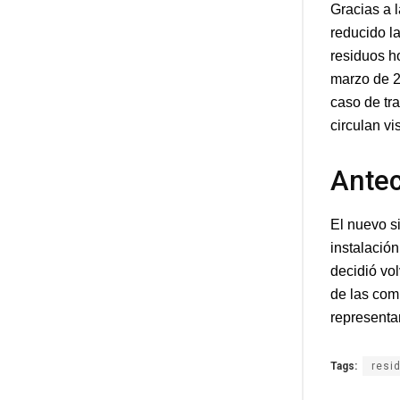
Gracias a 
reducido l
residuos h
marzo de 2
caso de tr
circulan vi
Antec
El nuevo s
instalació
decidió vol
de las com
representa
Tags:
resi