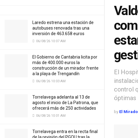
Vald
comp
Laredo estrena una estación de
autobuses renovada tras una
inversión de 463.658 euros
esta
06/08/26 10:07 AM
gest
El Gobierno de Cantabria licita por
más de 400.000 euros la
construcción de un mirador frente
El Hospi
a la playa de Trengandín
instalac
06/08/26 10:03 AM
control 
óptimas
Torrelavega adelanta al 13 de
agosto el inicio de La Patrona, que
ofrecerá más de 250 actividades
by
El Mirado
06/08/26 10:01 AM
Torrelavega entra en la recta final
de la revisión del PGOU tras la