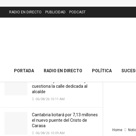
LATEST
RADIO EN DIRECTO
PUBLICIDAD
PODCAST
Valdecilla instala nuevas
compactadoras de alta estanqueidad
para redoblar la gestión de residuos
hospitalarios
29/05/26 9:06 AM
PORTADA
RADIO EN DIRECTO
POLÍTICA
SUCES
El PRC presenta 43 alegaciones al
nuevo callejero de Meruelo y
cuestiona la calle dedicada al
alcalde
06/08/26 10:11 AM
Cantabria licitará por 7,13 millones
el nuevo puente del Cristo de
Carasa
Home
Noti
06/08/26 10:09 AM