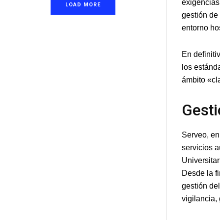
exigencias 
LOAD MORE
gestión de
entorno hos
En definiti
los estánda
ámbito «cl
Gesti
Serveo, en
servicios a
Universitar
Desde la f
gestión de
vigilancia,