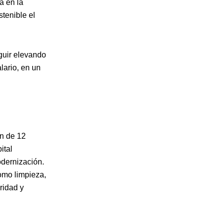
a en la
tenible el
eguir elevando
lario, en un
ón de 12
ital
odernización.
como limpieza,
ridad y