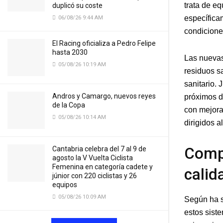
trata de e
duplicó su coste
específica
06/08/26 9:44 AM
condiciones
El Racing oficializa a Pedro Felipe
hasta 2030
Las nuevas
05/08/26 10:19 AM
residuos s
sanitario.
Andros y Camargo, nuevos reyes
próximos dí
de la Copa
con mejora
05/08/26 10:14 AM
dirigidos a
Compr
Cantabria celebra del 7 al 9 de
agosto la V Vuelta Ciclista
Femenina en categoría cadete y
calid
júnior con 220 ciclistas y 26
equipos
05/08/26 10:09 AM
Según ha s
estos sist