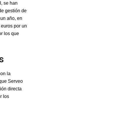
l, se han
de gestión de
 un año, en
 euros por un
or los que
s
on la
 que Serveo
ión directa
r los