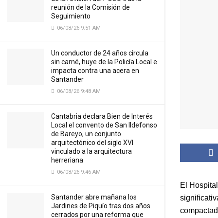
reunión de la Comisión de
Seguimiento
06/08/26 9:51 AM
Un conductor de 24 años circula
sin carné, huye de la Policía Local e
impacta contra una acera en
Santander
06/08/26 9:48 AM
Cantabria declara Bien de Interés
Local el convento de San Ildefonso
de Bareyo, un conjunto
arquitectónico del siglo XVI
vinculado a la arquitectura
herreriana
06/08/26 9:46 AM
El Hospita
Santander abre mañana los
significati
Jardines de Piquío tras dos años
compactado
cerrados por una reforma que