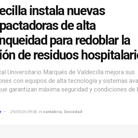
ecilla instala nuevas
actadoras de alta
nqueidad para redoblar la
ión de residuos hospitalar
tal Universitario Marqués de Valdecilla mejora sus
iones con equipos de alta tecnología y sistemas a
que garantizan máxima seguridad y condiciones de 
r
29/05/26 09:06
in
cantabria
,
Sociedad