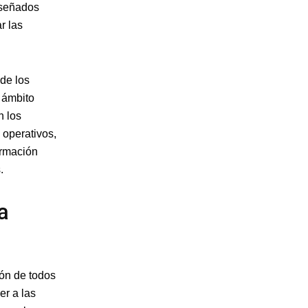
iseñados
r las
de los
 ámbito
n los
 operativos,
ormación
.
a
ión de todos
er a las