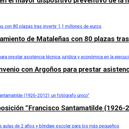
 el mayor dispositivo preventivo de la his
camiento de Mataleñas con 80 plazas tras 
nvenio con Argoños para prestar asistenci
posición “Francisco Santamatilde (1926-2