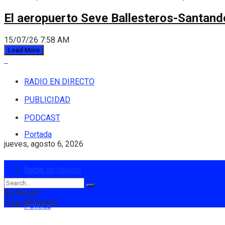
El aeropuerto Seve Ballesteros-Santande
15/07/26 7:58 AM
Load More
RADIO EN DIRECTO
PUBLICIDAD
PODCAST
Portada
jueves, agosto 6, 2026
Login
Radio en directo
No Result
View All Result
Política