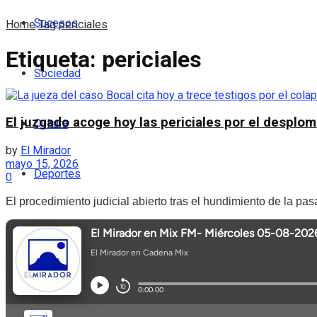
Sucesos
Home
Tag
periciales
Etiqueta:
periciales
Sociedad
El juzgado acoge hoy las periciales por el desplom
Cultura
by
El Mirador
mayo 15, 2026
Deportes
0
El procedimiento judicial abierto tras el hundimiento de la pas
Podcast
Entrevistas