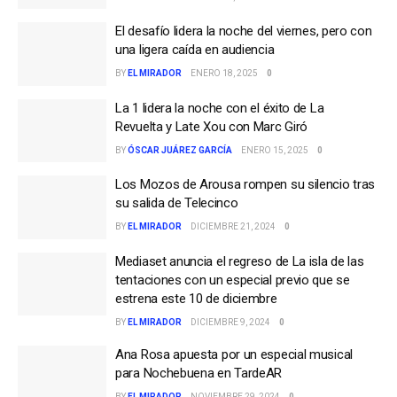
El desafío lidera la noche del viernes, pero con
una ligera caída en audiencia
BY
EL MIRADOR
ENERO 18, 2025
0
La 1 lidera la noche con el éxito de La
Revuelta y Late Xou con Marc Giró
BY
ÓSCAR JUÁREZ GARCÍA
ENERO 15, 2025
0
Los Mozos de Arousa rompen su silencio tras
su salida de Telecinco
BY
EL MIRADOR
DICIEMBRE 21, 2024
0
Mediaset anuncia el regreso de La isla de las
tentaciones con un especial previo que se
estrena este 10 de diciembre
BY
EL MIRADOR
DICIEMBRE 9, 2024
0
Ana Rosa apuesta por un especial musical
para Nochebuena en TardeAR
BY
EL MIRADOR
NOVIEMBRE 29, 2024
0