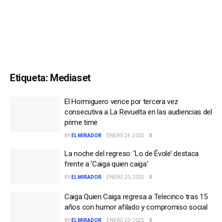
Etiqueta:
Mediaset
El Hormiguero vence por tercera vez
consecutiva a La Revuelta en las audiencias del
prime time
BY
EL MIRADOR
ENERO 24, 2025
0
La noche del regreso: ‘Lo de Évole’ destaca
frente a ‘Caiga quien caiga’
BY
EL MIRADOR
ENERO 20, 2025
0
Caiga Quien Caiga regresa a Telecinco tras 15
años con humor afilado y compromiso social
BY
EL MIRADOR
ENERO 20, 2025
0