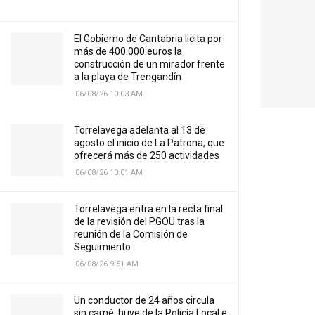
El Gobierno de Cantabria licita por
más de 400.000 euros la
construcción de un mirador frente
a la playa de Trengandín
06/08/26 10:03 AM
Torrelavega adelanta al 13 de
agosto el inicio de La Patrona, que
ofrecerá más de 250 actividades
06/08/26 10:01 AM
Torrelavega entra en la recta final
de la revisión del PGOU tras la
reunión de la Comisión de
Seguimiento
06/08/26 9:51 AM
Un conductor de 24 años circula
sin carné, huye de la Policía Local e