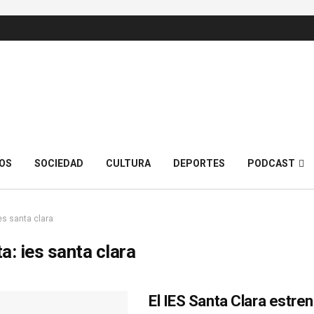
OS
SOCIEDAD
CULTURA
DEPORTES
PODCAST
es santa clara
ta:
ies santa clara
El IES Santa Clara estren