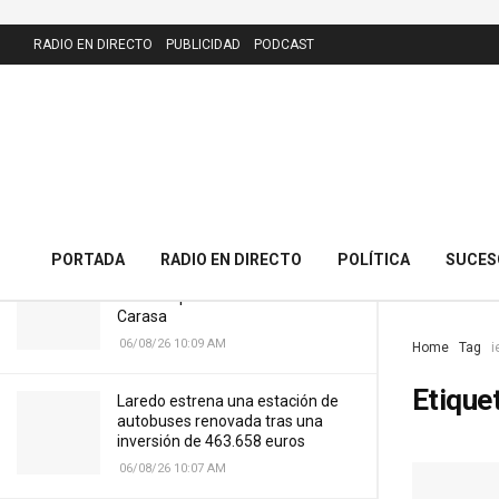
LATEST
RADIO EN DIRECTO
PUBLICIDAD
PODCAST
El PRC presenta 43 alegaciones al
nuevo callejero de Meruelo y
cuestiona la calle dedicada al alcalde
06/08/26 10:11 AM
PORTADA
RADIO EN DIRECTO
POLÍTICA
SUCES
Cantabria licitará por 7,13 millones
el nuevo puente del Cristo de
Carasa
06/08/26 10:09 AM
Home
Tag
i
Etique
Laredo estrena una estación de
autobuses renovada tras una
inversión de 463.658 euros
06/08/26 10:07 AM