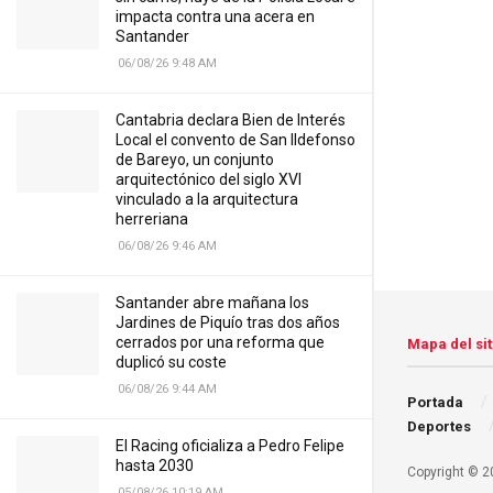
impacta contra una acera en
Santander
06/08/26 9:48 AM
Cantabria declara Bien de Interés
Local el convento de San Ildefonso
de Bareyo, un conjunto
arquitectónico del siglo XVI
vinculado a la arquitectura
herreriana
06/08/26 9:46 AM
Santander abre mañana los
Jardines de Piquío tras dos años
cerrados por una reforma que
Mapa del sit
duplicó su coste
06/08/26 9:44 AM
Portada
Deportes
El Racing oficializa a Pedro Felipe
hasta 2030
Copyright © 20
05/08/26 10:19 AM