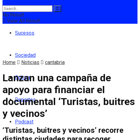
Política
No Result
View All Result
Sucesos
Sociedad
Home
Noticias
cantabria
Lanzan una campaña de
Cultura
apoyo para financiar el
documental ‘Turistas, buitres
Deportes
y vecinos’
Podcast
‘Turistas, buitres y vecinos’ recorre
distintas ciudades para recoger